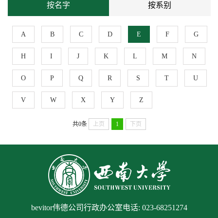
按名字
按系别
A
B
C
D
E
F
G
H
I
J
K
L
M
N
O
P
Q
R
S
T
U
V
W
X
Y
Z
共0条
上页
1
下页
bevitor伟德公司行政办公室电话: 023-68251274