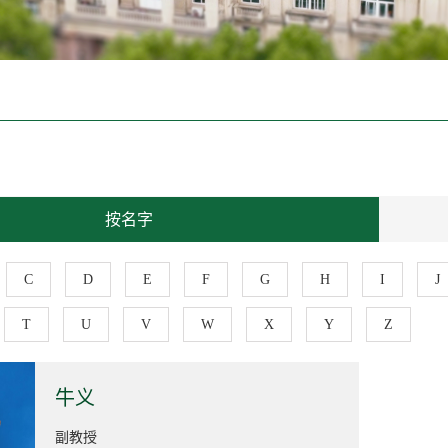
按名字
C
D
E
F
G
H
I
J
T
U
V
W
X
Y
Z
牛义
副教授