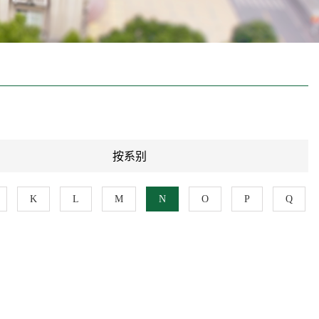
按系别
K
L
M
N
O
P
Q