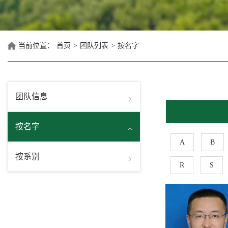
当前位置：
首页
>
团队列表
>
按名字
团队信息
按名字
A
B
按系别
R
S