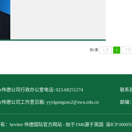
共1条
上页
1
下页
itor伟德公司行政办公室电话: 023-68251274
联系我
tor伟德公司工作意见箱: yyylgongzuo2@swu.edu.cn
邮编：
有：bevitor·伟德国际官方网站 - 始于1946源于英国
渝ICP 06005