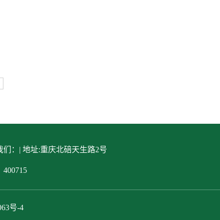
们：| 地址:重庆北碚天生路2号
400715
063号-4