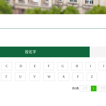
按名字
C
D
E
F
G
H
I
J
T
U
V
W
X
Y
Z
共0条
上页
1
下页