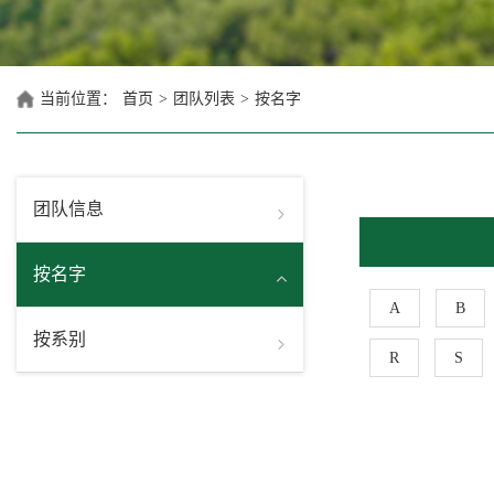
当前位置：
首页
>
团队列表
>
按名字
团队信息
按名字
A
B
按系别
R
S