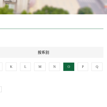
按系别
K
L
M
N
O
P
Q