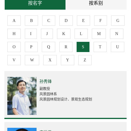
按名字
按系别
A
B
C
D
E
F
G
H
I
J
K
L
M
N
O
P
Q
R
S
T
U
V
W
X
Y
Z
孙秀锋
副教授
风景园林系
风景园林规划设计、景观生态规划