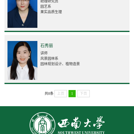
助理研究员
园艺系
果实品质生理
石秀丽
讲师
风景园林系
园林规划设计、植物造景
共8条
上页
1
下页