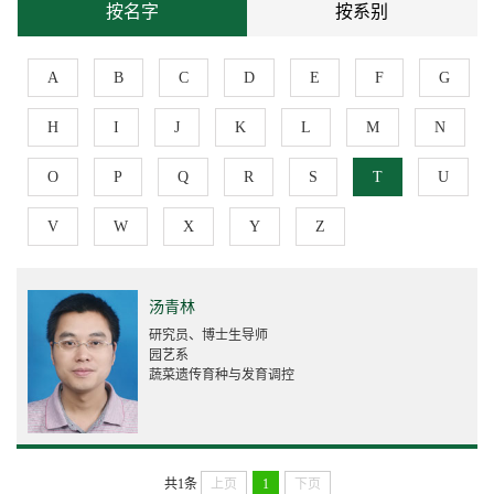
按名字
按系别
A
B
C
D
E
F
G
H
I
J
K
L
M
N
O
P
Q
R
S
T
U
V
W
X
Y
Z
汤青林
研究员、博士生导师
园艺系
蔬菜遗传育种与发育调控
共1条
上页
1
下页