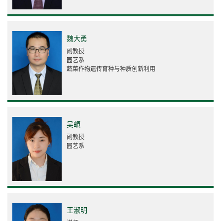
魏大勇
副教授
园艺系
蔬菜作物遗传育种与种质创新利用
吴頔
副教授
园艺系
王淑明