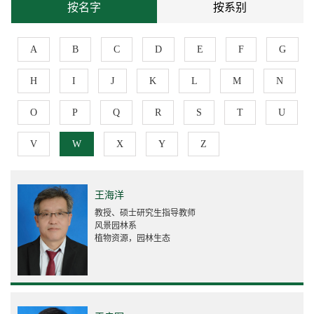
按名字
按系别
A
B
C
D
E
F
G
H
I
J
K
L
M
N
O
P
Q
R
S
T
U
V
W
X
Y
Z
王海洋
教授、硕士研究生指导教师
风景园林系
植物资源，园林生态