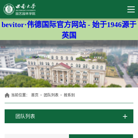
bevitor·伟德国际官方网站 - 始于1946源于
英国
当前位置：
首页
>
团队列表
>
按系别
团队列表