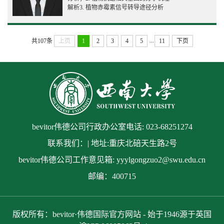
解析3. 植物赤霉素信号转导途径分析
...
共107条
上页
1
2
3
4
5
11
下页
bevitor伟德公司行政办公室电话: 023-68251274
联系我们：| 地址:重庆北碚天生路2号
bevitor伟德公司工作意见箱: yyylgongzuo2@swu.edu.cn
邮编：400715
版权所有：bevitor·伟德国际官方网站 - 始于1946源于英国