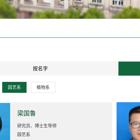
按名字
园艺系
植物系
梁国鲁
研究员、博士生导师
园艺系