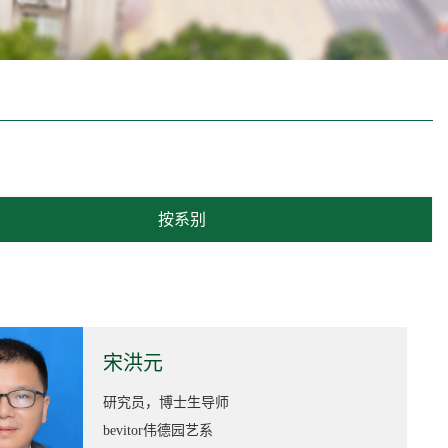
按系别
宋洪元
研究员，博士生导师
bevitor伟德园艺系