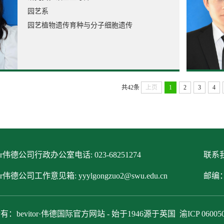
园艺系
园艺植物遗传育种与分子细胞遗传
共42条
上页
1
2
3
4
itor伟德公司行政办公室电话: 023-68251274
联系我
tor伟德公司工作意见箱: yyylgongzuo2@swu.edu.cn
邮编：
有：bevitor·伟德国际官方网站 - 始于1946源于英国
渝ICP 06005