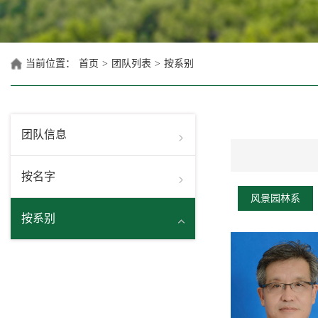
当前位置：
首页
>
团队列表
>
按系别
团队信息
按名字
风景园林系
按系别