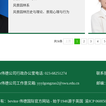
风景园林系
风景园林历史与理论、景观心理与行为
共56条
上页
1
2
3
4
5
itor伟德公司行政办公室电话: 023-68251274
联系我
tor伟德公司工作意见箱: yyylgongzuo2@swu.edu.cn
邮编：
有：bevitor·伟德国际官方网站 - 始于1946源于英国
渝ICP 06005