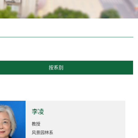
按系别
李凌
教授
风景园林系