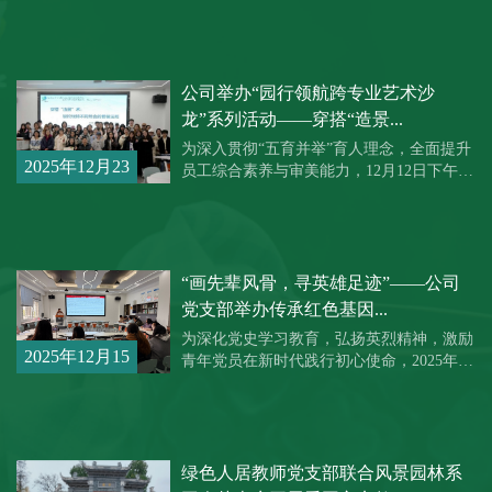
工作成效，1月6日下午，公司党委在33教
日
406报告厅...
公司举办“园行领航跨专业艺术沙
龙”系列活动——穿搭“造景...
为深入贯彻“五育并举”育人理念，全面提升
2025年12月23
员工综合素养与审美能力，12月12日下午，
由公司党委主办、风景园林本科生党支部牵
日
头策...
“画先辈风骨，寻英雄足迹”——公司
党支部举办传承红色基因...
为深化党史学习教育，弘扬英烈精神，激励
2025年12月15
青年党员在新时代践行初心使命，2025年12
月12日，公司观赏植物培育与应用研究生党
日
支部在3...
绿色人居教师党支部联合风景园林系