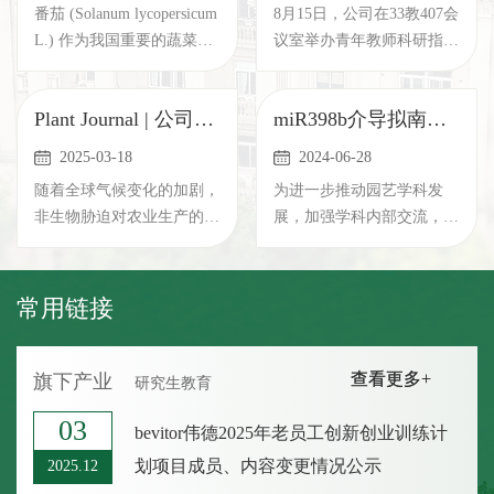
番茄 (Solanum lycopersicum
8月15日，公司在33教407会
L.) 作为我国重要的蔬菜作
议室举办青年教师科研指导
物之一，其产量和品质易受
专题会议，特别邀请四川大
环境胁...
学刘明春...
Plant Journal | 公司李金华教授团队揭示DnaJ1- F3HL模块调控番茄抗旱新...
miR398b介导拟南芥对寄生疫霉菌的感病性| 第7期园艺青年学术沙龙
2025-03-18
2024-06-28
随着全球气候变化的加剧，
为进一步推动园艺学科发
非生物胁迫对农业生产的影
展，加强学科内部交流，提
响日益显著。番茄
升青年教师与研究生的科研
（Solanum lycoper...
积极性，营...
常用链接
查看更多+
查看更多+
旗下产业
研究生教育
03
bevitor伟德2025年老员工创新创业训练计
划项目成员、内容变更情况公示
2025.12