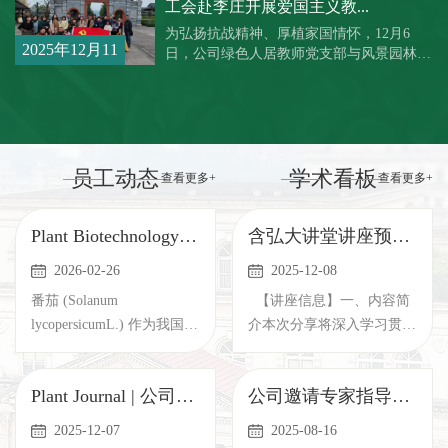
工会赴李庄开展爱国主义教...
为弘扬抗战精神、厚植家国情怀，12月6
2025年12月11
日，公司绿色人居教师党支部与风景园林系
教师代表，前往四川宜宾李庄开展爱国主义
日
主题教育活...
员工动态
学术看板
查看更多+
查看更多+
Plant Biotechnology Journal | 公司李金华教授团队揭示SlWRKY16–CIP2b...
​含弘大讲堂讲座预告：从“技术思维”到“操盘思维”——城市更新下的...
2026-02-26
2025-12-08
番茄 (Solanum
【讲座信息】一、内容简
lycopersicumL.) 作为我国重
介本次分享将深入学习贯彻
要的蔬菜作物之一，其产量
中央城市工作会议精神，精
和品质易受环境胁...
准把握我...
Plant Journal | 公司李金华教授团队揭示Slmsh1介导的番茄育种改良性状...
公司邀请专家指导科研工作，青年教师暑期坚守共促学术发展
2025-12-07
2025-08-16