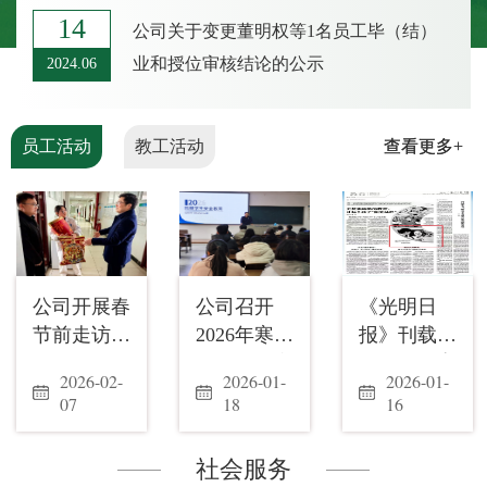
14
公司关于变更董明权等1名员工毕（结）
业和授位审核结论的公示
2024.06
员工活动
教工活动
查看更多+
查看更多+
公司开展春
“羽”你同
公司召开
师者心系山
《光明日
寻访巴渝古
节前走访慰
行，凝心聚
2026年寒假
水间，生态
报》刊载公
迹，赓续精
问留校员工
力——公司
留校员工安
理念薪火传
司劳动教育
神薪火——
2026-02-
2025-11-
2026-01-
2025-11-
2026-01-
2025-10-
工作
在
全教育会
——公司工
耕种体验活
公司工会组
07
10
18
04
16
20
BEVITOR
会和科普中
动
织离退休教
伟德第六届
心联合举办
师参观重庆
社会服务
教职工羽毛
自然科考行
大圆祥博物