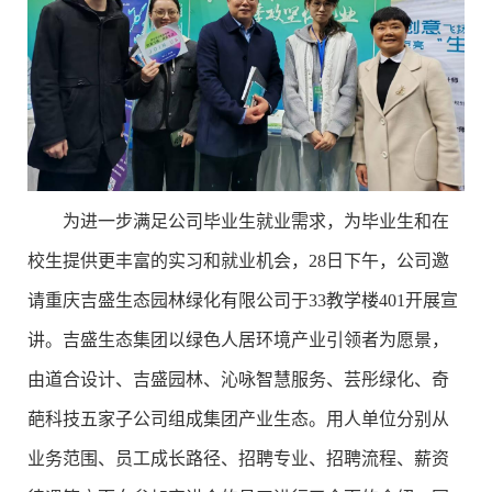
为进一步满足公司毕业生就业需求，
为毕业生和在
校生提供更丰富的实习
和就业
机会
，2
8
日下午，公司邀
请
重庆吉盛生态园林绿化有限公司
于
33
教学楼
401
开展宣
讲。吉盛生态集团以绿色人居环境产业引领者为愿景，
由道合设计、吉盛园林、沁咏智慧服务、芸彤绿化、奇
葩科技五家子公司组成集团产业生态。用人单位分别从
业务范围、员工成长路径、招聘专业、招聘流程、薪资