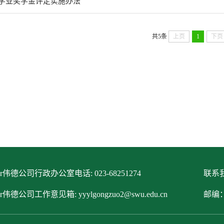
研究生学业奖学金评定实施办法
共5条
上页
1
下页
itor伟德公司行政办公室电话: 023-68251274
联系我
tor伟德公司工作意见箱: yyylgongzuo2@swu.edu.cn
邮编：