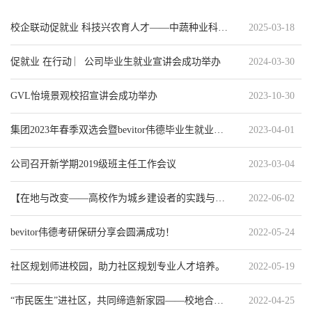
校企联动促就业 科技兴农育人才——中蔬种业科技（重庆）有限公司专场宣讲会
2025-03-18
促就业 在行动 ︳公司毕业生就业宣讲会成功举办
2024-03-30
GVL怡境景观校招宣讲会成功举办
2023-10-30
集团2023年春季双选会暨bevitor伟德毕业生就业宣讲会成功举办
2023-04-01
公司召开新学期2019级班主任工作会议
2023-03-04
【在地与改变——高校作为城乡建设者的实践与经验】公司教师团队参加第八届中国西南地区建筑类高校教育...
2022-06-02
bevitor伟德考研保研分享会圆满成功！
2022-05-24
社区规划师进校园，助力社区规划专业人才培养。
2022-05-19
“市民医生”进社区，共同缔造新家园——校地合作课程实践系列活动
2022-04-25