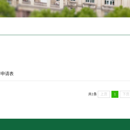
印申请表
共1条
上页
1
下页