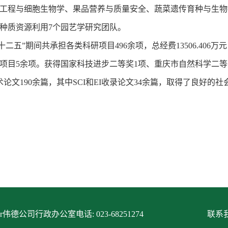
工程与细胞生物学、果品营养与质量安全、蔬菜遗传育种与生物
种质资源利用7个园艺学研究团队。
十二五”期间共承担各类科研项目496余项，总经费13506.40
项目5余项。获得国家科技进步二等奖1项、重庆市自然科学二等
术论文190余篇，其中SCI和EI收录论文34余篇，取得了良好的
itor伟德公司行政办公室电话: 023-68251274
联系我