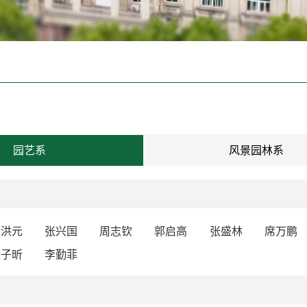
园艺系
风景园林系
宋洪元
张兴国
周志钦
郭启高
张盛林
席万鹏
张子昕
李勤菲