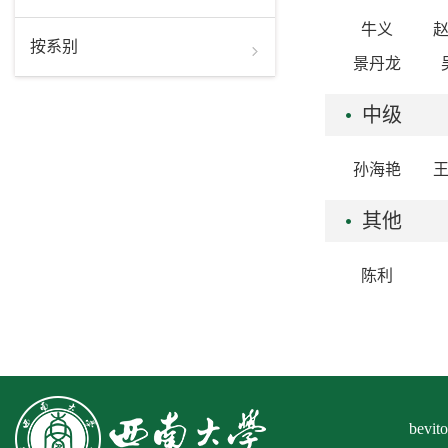
牛义
按系别
景丹龙
中级
孙海艳
其他
陈利
bev