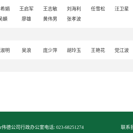
赵希娟
王启军
王志敏
刘海利
任雪松
汪卫星
吴頔
廖雄
黄伟男
张孝波
王淑明
吴浪
庞少萍
胡玲玉
王艳花
党江波
itor伟德公司行政办公室电话: 023-68251274
联系我