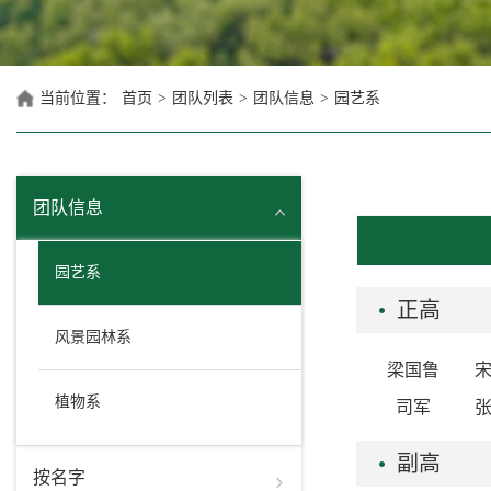
当前位置：
首页
>
团队列表
>
团队信息
>
园艺系
团队信息
园艺系
正高
风景园林系
梁国鲁
植物系
司军
副高
按名字