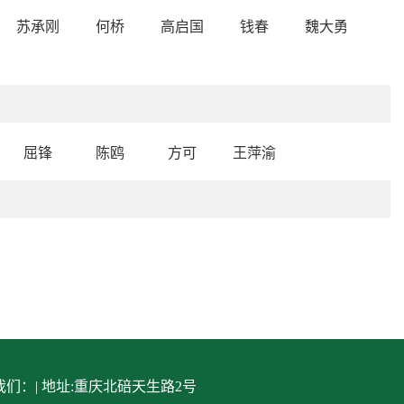
苏承刚
何桥
高启国
钱春
魏大勇
屈锋
陈鸥
方可
王萍渝
们：| 地址:重庆北碚天生路2号