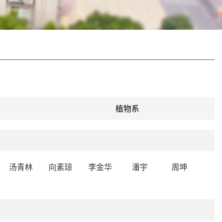
植物系
汤青林
向素琼
李金华
潘宇
周坤