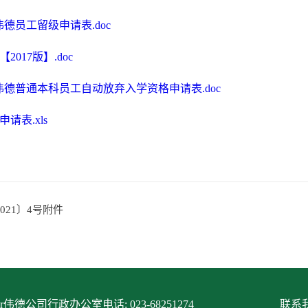
R伟德员工留级申请表.doc
2017版】.doc
R伟德普通本科员工自动放弃入学资格申请表.doc
请表.xls
021〕4号附件
itor伟德公司行政办公室电话: 023-68251274
联系我