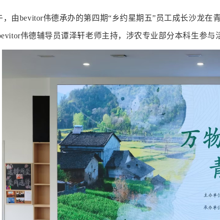
下午，由bevitor伟德承办的第四期“乡约星期五”员工成长沙
bevitor伟德辅导员谭泽轩老师主持，涉农专业部分本科生参与