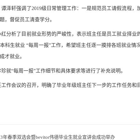
，谭泽轩强调了
2019
级日常管理工作：一是规范员工请假流程，
题，督促员工清查学分。
小红分析了目前就业形势的严峻性，表示班主任是员工就业择业
本科生就业 “每周一报”工作，希望班主任逐一摸排各班就业
成才就业。
珍珍就“每周一报”工作细节和具体要求等进行了补充说明。
任工作会议的召开，明确了毕业年级班主任下一步的工作任务和
23年春季双选会暨bevitor伟德毕业生就业宣讲会成功举办