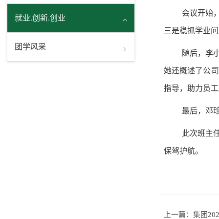
会议开始
就业.创新.创业
三是稳抓学业问
团学风采
随后，李
她还概述了公司
指导，助力员工
最后，邓
此次班主
保驾护航。
上一篇：
集团20