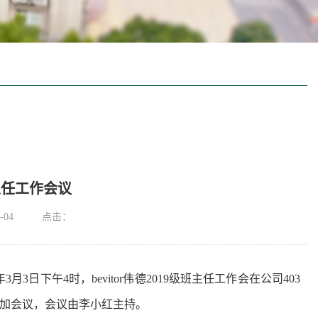
主任工作会议
-04
点击：
年
3
月
3
日下午
4
时，bevitor伟德
2019
级班主任工作会在公司
403
加会议，会议由李小红主持。