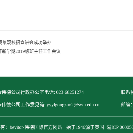
怡境景观校招宣讲会成功举办
开新学期2019级班主任工作会议
itor伟德公司行政办公室电话: 023-68251274
联系我
tor伟德公司工作意见箱: yyylgongzuo2@swu.edu.cn
邮编：
有：bevitor·伟德国际官方网站 - 始于1946源于英国
渝ICP 06005