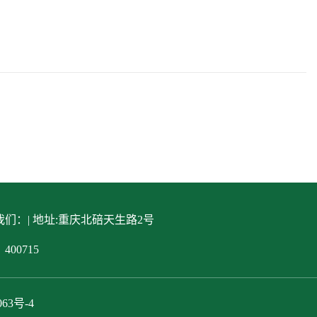
们：| 地址:重庆北碚天生路2号
400715
063号-4