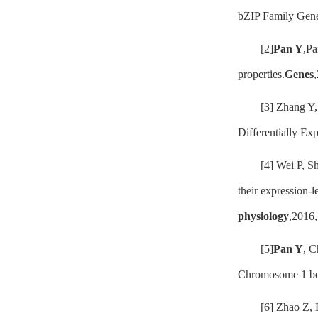
bZIP Family Gene 
[2]
Pan Y
,Pa
properties.
Genes
[3] Zhang Y,
Differentially Ex
[4] Wei P, S
their expression-
physiology
,2016,
[5]
Pan Y
, C
Chromosome 1 b
[6] Zhao Z, 