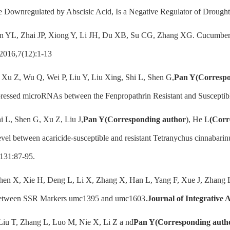
Downregulated by Abscisic Acid, Is a Negative Regulator of Drought 
n YL, Zhai JP, Xiong Y, Li JH, Du XB, Su CG, Zhang XG. Cucumber m
,2016,7(12):1-13
 Xu Z, Wu Q, Wei P, Liu Y, Liu Xing, Shi L, Shen G,
Pan Y(
Correspo
pressed microRNAs between the Fenpropathrin Resistant and Susceptibl
hi L, Shen G, Xu Z, Liu J,
Pan Y(
Corresponding author
), He L
(
Corr
level between acaricide-susceptible and resistant Tetranychus cinnabarin
131:87-95.
hen X, Xie H, Deng L, Li X, Zhang X, Han L, Yang F, Xue J, Zhang 
etween SSR Markers umc1395 and umc1603.
Journal of Integrative 
Liu T, Zhang L, Luo M, Nie X, Li Z a nd
Pan Y(
Corresponding auth