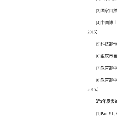
[3]国家
[4]中国博
2015）
[5]科技部
[6]重庆市
[7]教育部
[8]教育部
2015.）
近5年发表
[1]
Pan YL
,