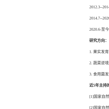
2012.3--20
2014.7--2
2020.6-至
研究方向：
1. 果实
2. 蔬菜
3. 食用
近5年主持
[1]
国家自
[2]国家