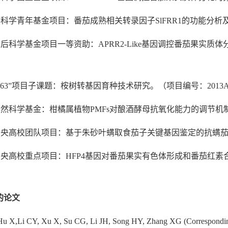
自然科学青年基金项目：番茄成熟相关转录因子
SlFRR1
的功能分析及调
士后科学基金项目一等资助：APRR2-Like基因调控番茄果实质体分化
“863”项目子课题：桉树转基因育种技术研究。（项目编号：2013AA100
自然科学基金：柑橘属植物PMFs对酿酒酵母抗氧化能力的调节机制研究（项目编号：
中央高校团队项目：基于朱砂叶螨取食茄子关键基因鉴定的抗螨茄子新种质培育
中央高校重点项目：HFP4基因对番茄果实有色体形成和番茄红素合成的调
的论文
Hu X,Li CY, Xu X, Su CG, Li JH, Song HY, Zhang XG (Correspondin