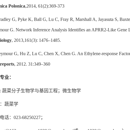
mica Polonica
,2014, 61(2):369-373
radley G, Pyke K, Ball G, Lu C, Fray R, Marshall A, Jayasuta S, Bax
ur G. Network Inference Analysis Identifies an APRR2-Like Gene L
iology
, 2013,161(3): 1476–1485.
eymour G, Hu Z, Lu C, Chen X, Chen G. An Ethylene-response Factor (
 reports
, 2012. 31:349–360
专业：
: 蔬菜分子生物学与基因工程；微生物学
：蔬菜学
电话：023-68250227；