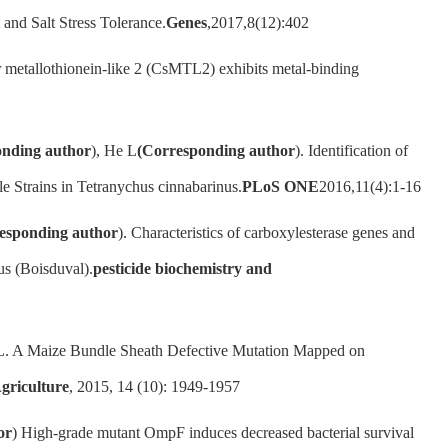
and Salt Stress Tolerance.
Genes
,2017,8(12):402
etallothionein-like 2 (CsMTL2) exhibits metal-binding
nding author
), He L
(
Corresponding author
). Identification of
e Strains in Tetranychus cinnabarinus.
PLoS ONE
2016,11(4):1-16
esponding author
). Characteristics of carboxylesterase genes and
us (Boisduval).
pesticide biochemistry and
L. A Maize Bundle Sheath Defective Mutation Mapped on
Agriculture
, 2015, 14 (10): 1949-1957
or
) High-grade mutant OmpF induces decreased bacterial survival