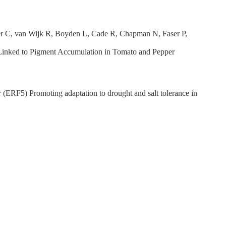
ter C, van Wijk R, Boyden L, Cade R, Chapman N, Faser P,
inked to Pigment Accumulation in Tomato and Pepper
ERF5) Promoting adaptation to drought and salt tolerance in