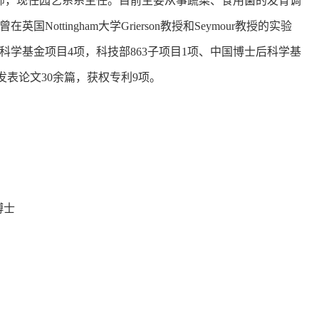
导师，现任园艺系系主任。目前主要从事蔬菜、食用菌的发育调
tingham大学Grierson教授和Seymour教授的实验
学基金项目4项，科技部863子项目1项、中国博士后科学基
志上发表论文30余篇，获权专利9项。
学博士