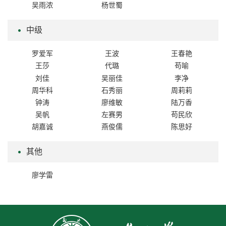
吴雨浓
杨世蜀
中级
罗爱军
王波
王春艳
王莎
代璐
苟喻
刘佳
吴丽佳
李净
周华科
石秀丽
周莉莉
钟涛
廖维敏
陆万香
吴帆
左赛男
苟民欣
胡嘉诚
燕俊儒
陈思好
其他
廖学雷