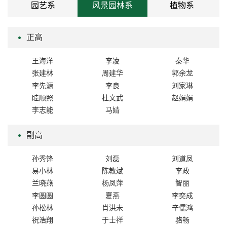
园艺系
风景园林系
植物系
正高
王海洋
李凌
秦华
张建林
周建华
郭余龙
李先源
李良
刘家琳
眭顺照
杜文武
赵娟娟
李志能
马婧
副高
孙秀锋
刘磊
刘道凤
易小林
陈教斌
李政
兰晓燕
杨凤萍
智丽
李圆圆
夏燕
李奕成
孙松林
肖洪未
辛儒鸿
祝浩翔
于士祥
骆畅