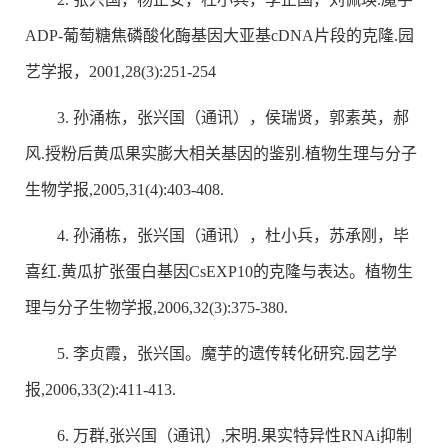
ADP-葡萄糖焦磷酸化酶基因大亚基cDNA片段的克隆.园
艺学报，2001,28(3):251-254
3. 孙涌栋，张兴国（通讯），侯瑞贤，郭素英，郝
风.授粉后黄瓜果实膨大相关基因的鉴别.植物生理与分子
生物学报,2005,31(4):403-408.
4. 孙涌栋，张兴国（通讯），杜小兵，苏承刚，毕
喜红.黄瓜扩张蛋白基因CsEXP10的克隆与表达。植物生
理与分子生物学报,2006,32(3):375-380.
5. 李贞霞，张兴国。魔芋的遗传转化研究.园艺学
报,2006,33(2):411-413.
6. 万群,张兴国（通讯）,宋明.果实特异性RNAi抑制