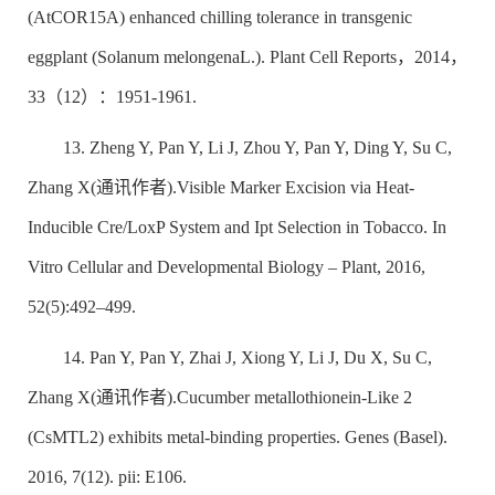
(AtCOR15A) enhanced chilling tolerance in transgenic
eggplant (
Solanum melongena
L.). Plant Cell Reports，2014，
33（12）：1951-1961.
13. Zheng Y, Pan Y, Li J, Zhou Y, Pan Y, Ding Y, Su C,
Zhang X(通讯作者).Visible Marker Excision via Heat-
Inducible Cre/LoxP System and Ipt Selection in Tobacco. In
Vitro Cellular and Developmental Biology – Plant, 2016,
52(5):492–499.
14. Pan Y, Pan Y, Zhai J, Xiong Y, Li J, Du X, Su C,
Zhang X(通讯作者).Cucumber metallothionein-Like 2
(CsMTL2) exhibits metal-binding properties. Genes (Basel).
2016, 7(12). pii: E106.