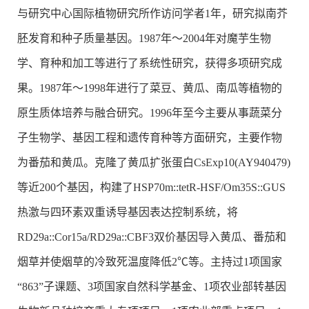
与研究中心国际植物研究所作访问学者1年，研究拟南芥
胚发育和种子质量基因。1987年～2004年对魔芋生物
学、育种和加工等进行了系统性研究，获得多项研究成
果。1987年～1998年进行了菜豆、黄瓜、南瓜等植物的
原生质体培养与融合研究。1996年至今主要从事蔬菜分
子生物学、基因工程和遗传育种等方面研究，主要作物
为番茄和黄瓜。克隆了黄瓜扩张蛋白
CsExp10
(AY940479)
等近200个基因，构建了HSP70m::tetR-HSF/Om35S::GUS
热激与四环素双重诱导基因表达控制系统，将
RD29a::Cor15a/RD29a::CBF3双价基因导入黄瓜、番茄和
烟草并使烟草的冷致死温度降低2℃等。主持过1项国家
“863”子课题、3项国家自然科学基金、1项农业部转基因