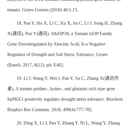
tomato. Genes Genom (2018) 40:1-15.
18. Pan Y, Hu X, Li C, Xu X, Su C, Li J, Song H, Zhang
X(通讯), Pan Y(通讯). SlbZIP38, a Tomato bZIP Family
Gene Downregulated by Abscisic Acid, Is a Negative
Regulator of Drought and Salt Stress Tolerance. Genes
(Basel). 2017, 8(12). pii: E402.
19. Li J, Wang Y, Wei J, Pan Y, Su C, Zhang X(通讯作
者). A tomato proline-, lysine-, and glutamic-rich type gene
SpPKE1 positively regulates drought stress tolerance. Biochem
Biophys Res Commun. 2018, 499(4):777-782.
20. Ding X, Li J, Pan Y, Zhang Y, Ni L, Wang Y, Zhang