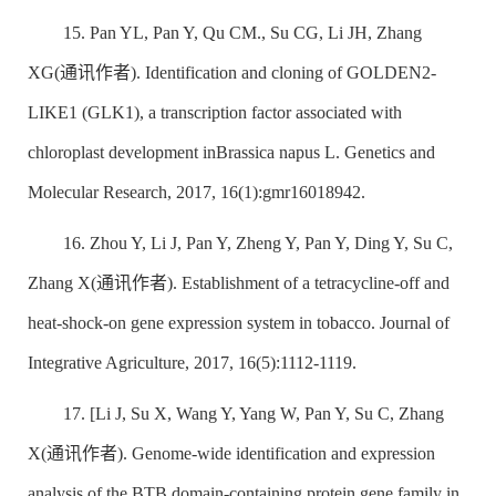
15. Pan YL, Pan Y, Qu CM., Su CG, Li JH, Zhang
XG(通讯作者). Identification and cloning of GOLDEN2-
LIKE1 (GLK1), a transcription factor associated with
chloroplast development in
Brassica napus
L. Genetics and
Molecular Research, 2017, 16(1):gmr16018942.
16. Zhou Y, Li J, Pan Y, Zheng Y, Pan Y, Ding Y, Su C,
Zhang X(通讯作者). Establishment of a tetracycline-off and
heat-shock-on gene expression system in tobacco. Journal of
Integrative Agriculture, 2017, 16(5):1112-1119.
17. [Li J, Su X, Wang Y, Yang W, Pan Y, Su C, Zhang
X(通讯作者). Genome-wide identification and expression
analysis of the BTB domain-containing protein gene family in