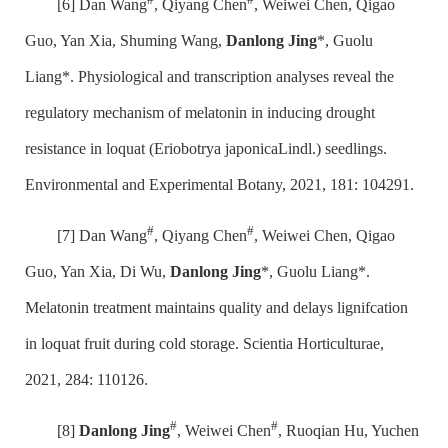
[6] Dan Wang
, Qiyang Chen
, Weiwei Chen, Qigao
Guo, Yan Xia, Shuming Wang,
Danlong Jing
*, Guolu
Liang*. Physiological and transcription analyses reveal the
regulatory mechanism of melatonin in inducing drought
resistance in loquat (Eriobotrya japonicaLindl.) seedlings.
Environmental and Experimental Botany, 2021, 181: 104291.
#
#
[7] Dan Wang
, Qiyang Chen
, Weiwei Chen, Qigao
Guo, Yan Xia, Di Wu,
Danlong Jing
*, Guolu Liang*.
Melatonin treatment maintains quality and delays lignifcation
in loquat fruit during cold storage. Scientia Horticulturae,
2021, 284: 110126.
#
#
[8]
Danlong Jing
, Weiwei Chen
, Ruoqian Hu, Yuchen