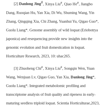
#
#
#
[2]
Danlong Jing
, Xinya Liu
, Qiao He
, Jiangbo
Dang, Ruoqian Hu, Yan Xia, Di Wu, Shuming Wang, Yin
Zhang, Qingqing Xia, Chi Zhang, Yuanhui Yu, Qigao Guo*,
Guolu Liang*. Genome assembly of wild loquat (Eriobotrya
japonica) and resequencing provide new insights into the
genomic evolution and fruit domestication in loquat.
Horticulture Research, 2023, 10: uhac265.
#
#
[3] Zhuoheng Chi
, Xinya Liu
, Songqin Wen, Yuan
Wang, Wenjuan Lv, Qigao Guo, Yan Xia,
Danlong Jing
*,
Guolu Liang*. Integrated metabolomic profiling and
transcriptome analysis of fruit quality and ripeness in early-
maturing seedless triploid loquat. Scientia Horticulturae,2023,