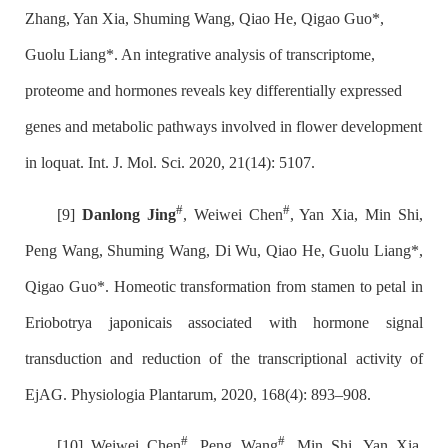
Zhang, Yan Xia, Shuming Wang, Qiao He, Qigao Guo*,
Guolu Liang*. An integrative analysis of transcriptome,
proteome and hormones reveals key differentially expressed
genes and metabolic pathways involved in flower development
in loquat. Int. J. Mol. Sci. 2020, 21(14): 5107.
#
#
[9]
Danlong Jing
, Weiwei Chen
, Yan Xia, Min Shi,
Peng Wang, Shuming Wang, Di Wu, Qiao He, Guolu Liang*,
Qigao Guo*. Homeotic transformation from stamen to petal in
Eriobotrya japonicais associated with hormone signal
transduction and reduction of the transcriptional activity of
EjAG. Physiologia Plantarum, 2020, 168(4): 893–908.
#
#
[10] Weiwei Chen
, Peng Wang
, Min Shi, Yan Xia,