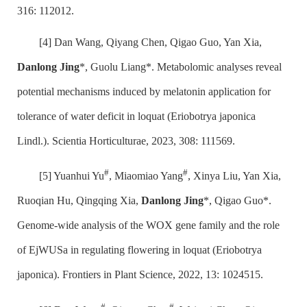
316: 112012.
[4] Dan Wang, Qiyang Chen, Qigao Guo, Yan Xia,
Danlong Jing
*, Guolu Liang*. Metabolomic analyses reveal
potential mechanisms induced by melatonin application for
tolerance of water deficit in loquat (Eriobotrya japonica
Lindl.). Scientia Horticulturae, 2023, 308: 111569.
#
#
[5] Yuanhui Yu
, Miaomiao Yang
, Xinya Liu, Yan Xia,
Ruoqian Hu, Qingqing Xia,
Danlong Jing
*, Qigao Guo*.
Genome-wide analysis of the WOX gene family and the role
of EjWUSa in regulating flowering in loquat (Eriobotrya
japonica). Frontiers in Plant Science, 2022, 13: 1024515.
#
#