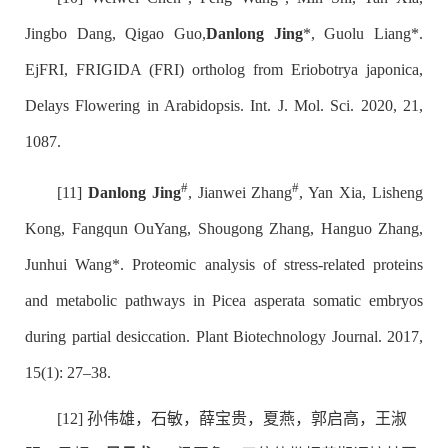
Jingbo Dang, Qigao Guo,
Danlong Jing
*, Guolu Liang*.
EjFRI, FRIGIDA (FRI) ortholog from Eriobotrya japonica,
Delays Flowering in Arabidopsis. Int. J. Mol. Sci. 2020, 21,
1087.
#
#
[11]
Danlong Jing
, Jianwei Zhang
, Yan Xia, Lisheng
Kong, Fangqun OuYang, Shougong Zhang, Hanguo Zhang,
Junhui Wang*. Proteomic analysis of stress-related proteins
and metabolic pathways in Picea asperata somatic embryos
during partial desiccation. Plant Biotechnology Journal. 2017,
15(1): 27–38.
[12] 孙伟雄，石敏，薛宝贵，夏燕，郭启高，王淑