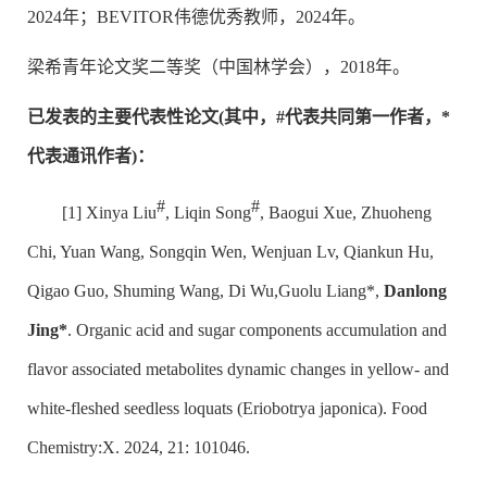
2024年；BEVITOR伟德优秀教师，2024年。
梁希青年论文奖二等奖（中国林学会），2018年。
已发表的主要代表性论文(其中，#代表共同第一作者，*
代表通讯作者)：
#
#
[1]
Xinya Liu
,
Liqin Song
,
Baogui Xue
,
Zhuoheng
Chi
,
Yuan Wang
, Songqin Wen, Wenjuan Lv, Qiankun Hu,
Qigao Guo, Shuming Wang, Di Wu,Guolu Liang*,
Danlong
Jing*
. Organic acid and sugar components accumulation and
flavor associated metabolites dynamic changes in yellow- and
white-fleshed seedless loquats (
Eriobotrya japonica
). Food
Chemistry:X. 2024, 21: 101046.