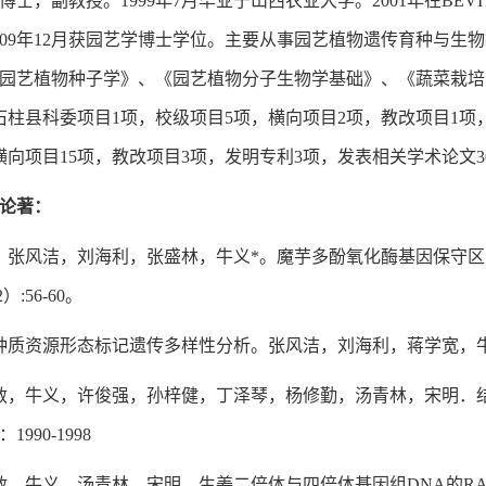
博士，副教授。1999年7月毕业于山西农业大学。2001年在BEV
009年12月获园艺学博士学位。主要从事园艺植物遗传育种与
园艺植物种子学》、《园艺植物分子生物学基础》、《蔬菜栽培
石柱县科委项目1项，校级项目5项，横向项目2项，教改项目1项
横向项目15项，教改项目3项，发明专利3项，发表相关学术论文3
论著：
，张风洁，刘海利，张盛林，牛义*。魔芋多酚氧化酶基因保守区的
2）:56-60。
种质资源形态标记遗传多样性分析。张风洁，刘海利，蒋学宽，牛义，张
敏，牛义，许俊强，孙梓健，丁泽琴，杨修勤，汤青林，宋明．
1990-1998
敏，牛义，汤青林，宋明．生姜二倍体与四倍体基因组DNA的RAPD