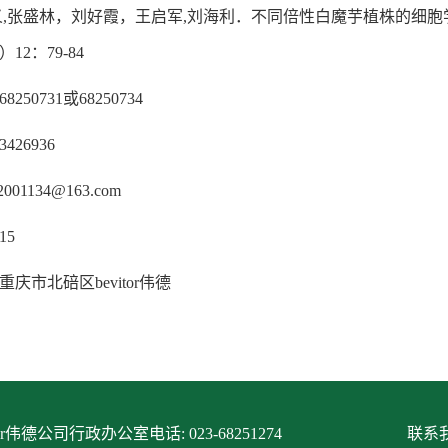
牛义,张盛林，刘好霞，王启军,刘海利．不同倍性白魔芋植株的细胞
）12：79-84
68250731或68250734
3426936
2001134@163.com
15
重庆市北碚区bevitor伟德
itor伟德公司行政办公室电话: 023-68251274
联系我