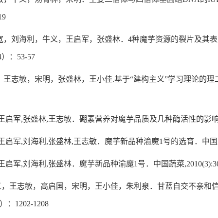
19
宽，刘海利，牛义，王启军，张盛林．4种魔芋资源的裂片及其表皮
4）：53-57
，王志敏，宋明，张盛林，王小佳.基于“建构主义”学习理论的
王启军,张盛林,王志敏．硼素营养对魔芋品质及几种酶活性的影响．中国蔬菜
王启军,刘海利,张盛林,王志敏．魔芋新品种渝魔1号的选育．中国蔬菜, 20
王启军,刘海利,张盛林．魔芋新品种渝魔1号．中国蔬菜,2010(3):3
牛义，王志敏，高启国，宋明，王小佳，朱利泉．甘蓝自交不亲和信
）：1202-1208