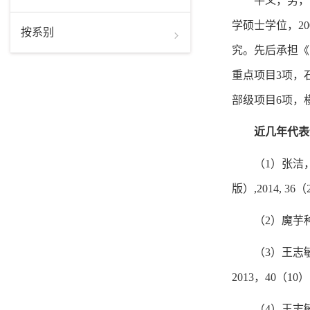
牛义，男，
学硕士学位，2
按系别
究。先后承担《
重点项目3项，
部级项目6项，
近几年代表
（1）张洁
版）,2014, 36（
（2）魔芋
（3）王志
2013，40（10）：
（4）王志