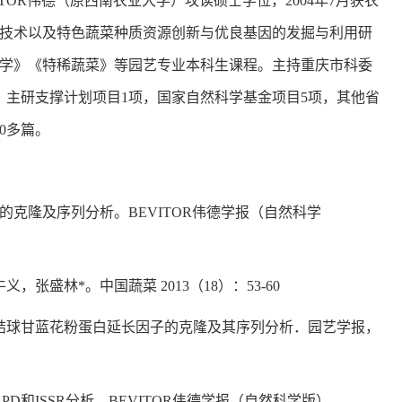
ITOR伟德（原西南农业大学）攻读硕士学位，2004年7月获农
生物技术以及特色蔬菜种质资源创新与优良基因的发掘与利用研
学》《特稀蔬菜》等园艺专业本科生课程。主持重庆市科委
，主研支撑计划项目1项，国家自然科学基金项目5项，其他省
0多篇。
克隆及序列分析。BEVITOR伟德学报（自然科学
盛林*。中国蔬菜 2013（18）：53-60
结球甘蓝花粉蛋白延长因子的克隆及其序列分析．园艺学报，
和ISSR分析．BEVITOR伟德学报（自然科学版），