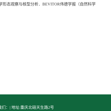
学形态观察与核型分析．BEVITOR伟德学报（自然科学
们：| 地址:重庆北碚天生路2号