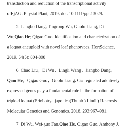
transduction and reduction of the transcriptional activity
of
EjAG
. Physiol Plant, 2019, doi: 10.1111/ppl.13029.
5. Jiangbo Dang; Tingrong Wu; Guolu Liang; Di
Wu;
Qiao He
; Qigao Guo. Identification and characterization of
a loquat aneuploid with novel leaf phenotypes. HortScience,
2019, 54(5): 804-808.
6. Chao Liu，Di Wu，Lingli Wang，Jiangbo Dang，
Qiao He
，Qigao Guo，Guolu Liang. Cis-regulated additively
expressed genes play a fundamental role in the formation of
triploid loquat (
Eriobotrya japonica
(Thunb.) Lindl.) Heterosis.
Molecular Genetics and Genomics. 2018, 293:967–981.
7. Di Wu, Wei-guo Fan,
Qiao He
, Qigao Guo, Anthony J.