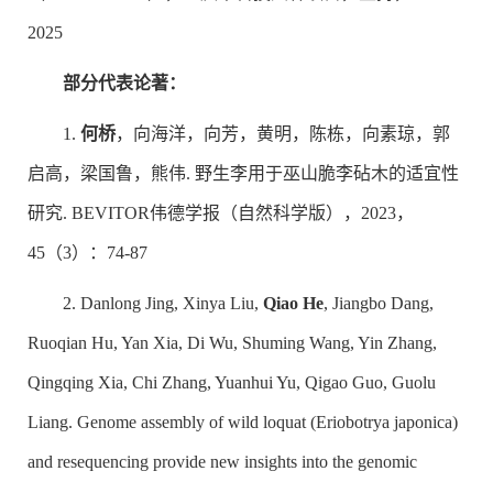
2025
部分代表论著：
1.
何桥
，向海洋，向芳，黄明，陈栋，向素琼，郭
启高，梁国鲁，熊伟. 野生李用于巫山脆李砧木的适宜性
研究. BEVITOR伟德学报（自然科学版），2023，
45（3）：74-87
2. Danlong Jing, Xinya Liu,
Qiao He
, Jiangbo Dang,
Ruoqian Hu, Yan Xia, Di Wu, Shuming Wang, Yin Zhang,
Qingqing Xia, Chi Zhang, Yuanhui Yu, Qigao Guo, Guolu
Liang. Genome assembly of wild loquat (
Eriobotrya japonica
)
and resequencing provide new insights into the genomic