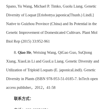
Spano, Yu Wang, Michael P. Timko, Guolu Liang. Genetic
Diversity of Loquat [
Eriobotrya japonica
(Thunb.) Lindl.]
Native to Guizhou Province (China) and Its Potential in the
Genetic Improvement of Domesticated Cultivars. Plant Mol
Biol Rep (2015) 33:952-961
8.
Qiao He
, Weixing Wang, QiGao Guo, SuQiong
Xiang, XiaoLin Li and GuoLu Liang. Genetic Diversity and
Utilization of Triploid Loquats (
E. japonica
Lindl). Genetic
Diversity in Plants (ISBN 978-953-51-0185-7. InTech open
access publisher，2012，41-58
联系方式：