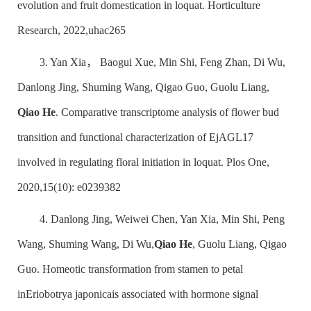
evolution and fruit domestication in loquat. Horticulture
Research, 2022,uhac265
3. Yan Xia， Baogui Xue, Min Shi, Feng Zhan, Di Wu,
Danlong Jing, Shuming Wang, Qigao Guo, Guolu Liang,
Qiao He
. Comparative transcriptome analysis of flower bud
transition and functional characterization of
EjAGL17
involved in regulating floral initiation in loquat. Plos One,
2020,15(10): e0239382
4. Danlong Jing, Weiwei Chen, Yan Xia, Min Shi, Peng
Wang, Shuming Wang, Di Wu,
Qiao He
, Guolu Liang, Qigao
Guo. Homeotic transformation from stamen to petal
in
Eriobotrya japonica
is associated with hormone signal