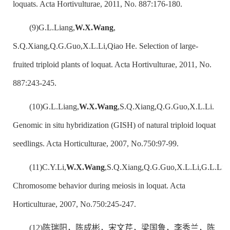
loquats. Acta Hortivulturae, 2011, No. 887:176-180.
(9)G.L.Liang,
W.X.Wang
,
S.Q.Xiang,Q.G.Guo,X.L.Li,Qiao He. Selection of large-
fruited triploid plants of loquat. Acta Hortivulturae, 2011, No.
887:243-245.
(10)G.L.Liang,
W.X.Wang
,S.Q.Xiang,Q.G.Guo,X.L.Li.
Genomic in situ hybridization (GISH) of natural triploid loquat
seedlings. Acta Horticulturae, 2007, No.750:97-99.
(11)C.Y.Li,
W.X.Wang
,S.Q.Xiang,Q.G.Guo,X.L.Li,G.L.Lia
Chromosome behavior during meiosis in loquat. Acta
Horticulturae, 2007, No.750:245-247.
(12)陈瑞阳，陈成彬，宋文芹，梁国鲁，李秀兰，陈