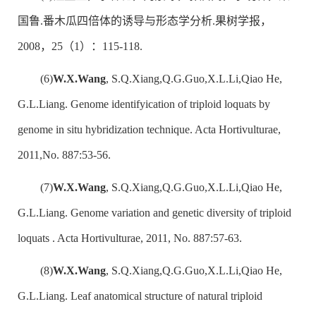
国鲁.番木瓜四倍体的诱导与形态学分析.果树学报，
2008，25（1）：115-118.
(6)
W.X.Wang
, S.Q.Xiang,Q.G.Guo,X.L.Li,Qiao He,
G.L.Liang. Genome identifyication of triploid loquats by
genome in situ hybridization technique. Acta Hortivulturae,
2011,No. 887:53-56.
(7)
W.X.Wang
, S.Q.Xiang,Q.G.Guo,X.L.Li,Qiao He,
G.L.Liang. Genome variation and genetic diversity of triploid
loquats . Acta Hortivulturae, 2011, No. 887:57-63.
(8)
W.X.Wang
, S.Q.Xiang,Q.G.Guo,X.L.Li,Qiao He,
G.L.Liang. Leaf anatomical structure of natural triploid