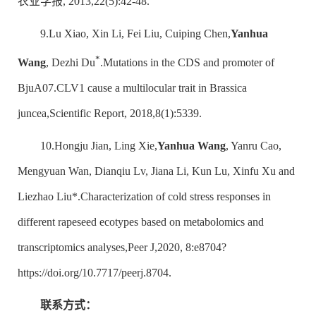
农业学报, 2013,22(5):42-48.
9.Lu Xiao, Xin Li, Fei Liu, Cuiping Chen,
Yanhua
*
Wang
, Dezhi Du
.Mutations in the CDS and promoter of
BjuA07.CLV1 cause a multilocular trait in Brassica
juncea,Scientific Report, 2018,8(1):5339.
10.Hongju Jian, Ling Xie,
Yanhua Wang
, Yanru Cao,
Mengyuan Wan, Dianqiu Lv, Jiana Li, Kun Lu, Xinfu Xu and
Liezhao Liu*.Characterization of cold stress responses in
different rapeseed ecotypes based on metabolomics and
transcriptomics analyses,Peer J,2020, 8:e8704?
https://doi.org/10.7717/peerj.8704.
联系方式：