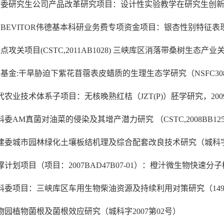
教委研究生公司产品改革研究项目：设计性实验教学在研究生创新能力培养
校BEVITOR伟德基本科研业务费专项资金项目：银杏性别特征表现与鉴别研究
重点攻关项目(CSTC,2011AB1028) 三峡库区消落带桑树生态产业关
然基金:干旱胁迫下紫花苜蓿表皮蜡质的生理生态学研究（NSFC3080080
现代农业技术体系子项目：无核晚熟红桔（JZT(P)）胚学研究，2009-
市科委AM真菌对油菜的侵染及其增产潜力研究 （CSTC,2008BB12
庆市建委城市园林绿化土壤板结机理及综合配套改良技术研究（城科字20
支撑计划项目（项目：2007BAD47B07-01）：橙汁微生物快速分子检测
市科委项目：三峡库区车用生物柴油资源及持续利用对策研究（14922），20
植物园植物菌根及菌根效应研究（城科字2007第02号）