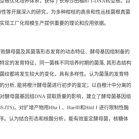
优化培养体系，获得了长寿沙田柚Ri T-DNA转型根。目
殖特性等开展深入的研究，为多种柑桔的高亲和性丛枝菌根真菌
实现工厂化规模生产提供重要的理论和应用依据。
汁中的腐败酵母菌及其菌落形态发育的动态特征、酵母基因组制备的
特定的发育特征，同一菌株不同培养时期的菌落, 其形态结构
菌纹都将发生较大的变化，具有多样性。认为菌落的发育特
的分析, 能将橙汁酵母菌进行初步的鉴定；以自橙汁中分离的
对酵母菌基因组DNA 提取质量的影响，建立了酵母菌基因组
.8S-ITS)，对扩增产物用HhaⅠ、HaeⅢ和HinfⅠ进行限制性酶
D2 区并测序。认为结合形态和核酸分析，能有效鉴定酵母菌，核糖体