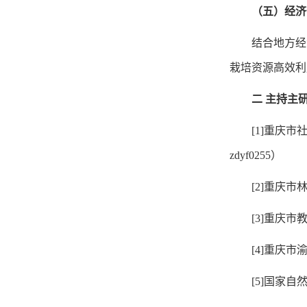
（五）经济
结合地方经
栽培资源高效利
二 主持主
[1]重庆
zdyf0255）
[2]重庆
[3]重庆市
[4]重庆市
[5]国家自