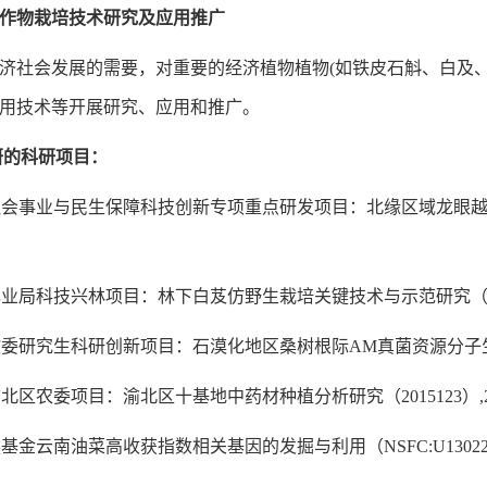
作物栽培技术研究及应用推广
济社会发展的需要，对重要的经济植物植物(如铁皮石斛、白及
用技术等开展研究、应用和推广。
研的科研项目：
市社会事业与民生保障科技创新专项重点研发项目：北缘区域龙眼越冬抗寒
市林业局科技兴林项目：林下白芨仿野生栽培关键技术与示范研究（201
教委研究生科研创新项目：石漠化地区桑树根际AM真菌资源分子生物学研究
渝北区农委项目：渝北区十基地中药材种植分析研究（2015123）,2
然基金云南油菜高收获指数相关基因的发掘与利用（NSFC:U1302266）,