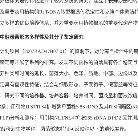
外植体的遗传转化进行了较为系统的研究，建立了长寿沙田柚转型根
及重要药用植物的Ri T-DNA转型根遗传稳定性和克隆个体繁
立多样的优良培养体系，并为重要药用植物根系的重要代谢产物
中酵母菌形态多样性及其分子鉴定研究
计划项目（2007BAD47B07-01）的资助下，对分离自橙
鉴定等开展了系列的研究。发现不同菌株的菌落具有各自稳定且
养种类和时间的延长，菌落大小、色泽、质地、中部、边缘以及
定具有直观性特征，结合与细胞形态、子囊孢子、假菌丝等特征
，研究不同的培养基、培养容器、培养时间、菌液量和菌液浓度
；用引物ITS1/ITS4扩增酵母菌株5.8S rDNA及其ITS间隔区(5
FLP)分析和测序；用引物NL1/NL4 扩增26S rDNA D1/
定酵母到生物学种，菌落形态特征可反映种以下的遗传差异。