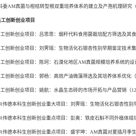
市科委AM真菌与柑桔转型根双重培养体系的建立及产孢机理研究（CSTC:
员工创新创业项目
员工创新创业项目：吕思思：烟秆代料食用菌栽培配方筛选及其食用菌中烟碱
员工创新创业项目：刘霁瑶：生物活化石银杏性别早期鉴定技术集成研究（20
员工创新创业项目：陈珂：石漠化地区AM真菌规模培养系统的设计与试验研
员工创新创业项目：郭杨：高效产油微藻筛选及其培养体系优化（121063
员工创新创业项目：姚航：水晶生态砖的市场开拓与产品营销（1210635
ITOR伟德本科生创新创业重大项目：刘霁瑶：生物活化石银杏性别早期鉴定
VITOR伟德本科生创新创业重点项目：彭奥：铁皮石斛不同外植体组培
ITOR伟德本科生创新创业重点项目：盛宇坤：AM真菌对夏插月季生长及