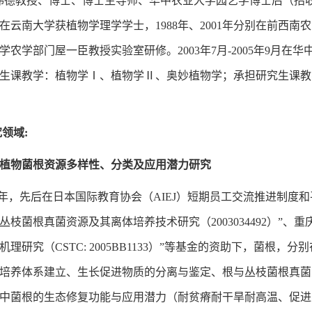
OR伟德教授、博士、博士生导师、华中农业大学园艺学博士后（
年在云南大学获植物学理学学士，1988年、2001年分别在前西南农
学农学部门屋一臣教授实验室研修。2003年7月-2005年9月
生课教学：植物学Ⅰ、植物学Ⅱ、奥妙植物学；承担研究生课教
领域:
植物菌根资源多样性、分类及应用潜力研究
- 2006年，先后在日本国际教育协会（AIEJ）短期员工交流推
丛枝菌根真菌资源及其离体培养技术研究（2003034492）”
理研究（CSTC: 2005BB1133）”等基金的资助下，菌
培养体系建立、生长促进物质的分离与鉴定、根与丛枝菌根真菌
中菌根的生态修复功能与应用潜力（耐贫瘠耐干旱耐高温、促进