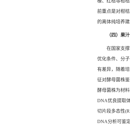
檬、红桔等柑桔
前重点是对柑桔
的离体纯培养建
（四）果汁
在国家支撑
优化条件、分子
有差异，随着培
征对酵母菌株鉴
酵母菌株为材料
DNA优良提取体系
切片段多态性(R
DNA分析可鉴