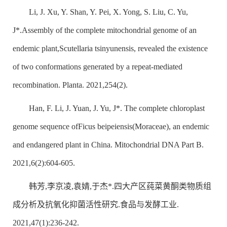
Li, J. Xu, Y. Shan, Y. Pei, X. Yong, S. Liu, C. Yu,
J*.Assembly of the complete mitochondrial genome of an
endemic plant,
Scutellaria tsinyunensis
, revealed the existence
of two conformations generated by a repeat-mediated
recombination. Planta. 2021,254(2).
Han, F. Li, J. Yuan, J. Yu, J*. The complete chloroplast
genome sequence of
Ficus beipeiensis
(Moraceae), an endemic
and endangered plant in China. Mitochondrial DNA Part B.
2021,6(2):604-605.
韩芳,李京凌,袁婧,于杰*.四大产区莼菜黄酮类物质组
成分析及抗氧化抑菌活性研究.食品与发酵工业.
2021,47(1):236-242.