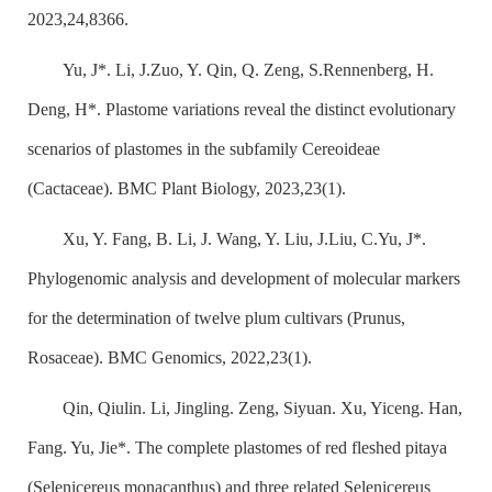
2023,24,8366.
Yu, J*. Li, J.Zuo, Y. Qin, Q. Zeng, S.Rennenberg, H.
Deng, H*. Plastome variations reveal the distinct evolutionary
scenarios of plastomes in the subfamily Cereoideae
(Cactaceae). BMC Plant Biology, 2023,23(1).
Xu, Y. Fang, B. Li, J. Wang, Y. Liu, J.Liu, C.Yu, J*.
Phylogenomic analysis and development of molecular markers
for the determination of twelve plum cultivars (
Prunus
,
Rosaceae). BMC Genomics, 2022,23(1).
Qin, Qiulin. Li, Jingling. Zeng, Siyuan. Xu, Yiceng. Han,
Fang. Yu, Jie*. The complete plastomes of red fleshed pitaya
(
Selenicereus monacanthus
) and three related Selenicereus