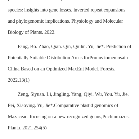
species: insights into gene losses, inverted repeat expansions
and phylogenomic implications. Physiology and Molecular
Biology of Plants. 2022.
Fang, Bo. Zhao, Qian. Qin, Qiulin. Yu, Jie*. Prediction of
Potentially Suitable Distribution Areas for
Prunus tomentosa
in
China Based on an Optimized MaxEnt Model. Forests,
2022,13(1)
Zeng, Siyuan. Li, Jingling. Yang, Qiyi. Wu, You. Yu, Jie.
Pei, Xiaoying. Yu, Jie*.Comparative plastid genomics of
Mazaceae: focusing on a new recognized genus,
Puchiumazus
.
Planta. 2021,254(5)