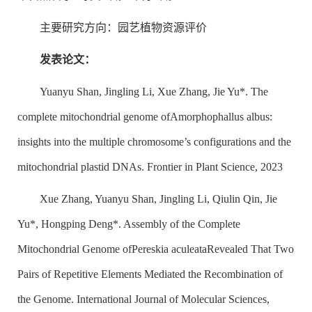
主要研究方向：园艺植物资源评价
发表论文：
Yuanyu Shan, Jingling Li, Xue Zhang, Jie Yu*. The
complete mitochondrial genome of
Amorphophallus albus
:
insights into the multiple chromosome’s configurations and the
mitochondrial plastid DNAs. Frontier in Plant Science, 2023
Xue Zhang, Yuanyu Shan, Jingling Li, Qiulin Qin, Jie
Yu*, Hongping Deng*. Assembly of the Complete
Mitochondrial Genome of
Pereskia aculeata
Revealed That Two
Pairs of Repetitive Elements Mediated the Recombination of
the Genome. International Journal of Molecular Sciences,