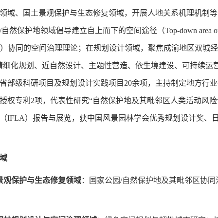
领域、国土景观保护与生态修复领域，
开展人地关系机理机制
等
/自然保护地领域倡导建立
自上而下的空间途径
（
Top-down area o
）
协同的空间治理理论；在规划设计领域，聚焦成渝地区双城经
精细化规划、近自然设计、主题性营造、依生境建设、可持续运
省部级科研项目及规划设计实践项目
20
余项，主持制定地方行业
授权专利
2项，代表性研究“自然保护地及其毗邻区人类活动风险
（
IFLA
）
报告与展览，获中国风景园林学会优秀规划设计奖、日本
域
景观保护与生态修复领域
：国家公园
/自然保护地及其毗邻区协