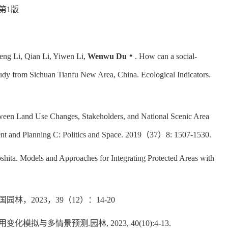
第
1
版
eng Li, Qian Li, Yiwen Li,
Wenwu Du
﹡
. How can a social-
 study from Sichuan Tianfu New Area, China.
Ecological Indicators
.
tween Land Use Changes, Stakeholders, and National Scenic Area
t and Planning C: Politics and Space
. 2019
（
37
）
8: 1507-1530.
shita. Models and Approaches for Integrating Protected Areas with
国园林
，
2023
，
39
（
12
）：
14-20
用变化模拟与多情景预测
.
园林
, 2023, 40(10):4-13.