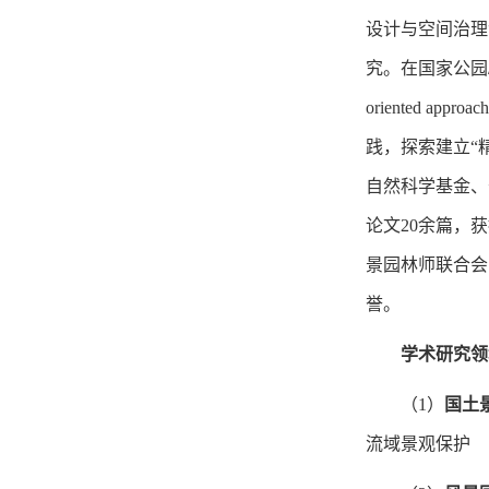
设计与空间治理
究。
在国家公园
oriented approach
践，
探索建立
“
自然科学基金、
论文
2
0余篇
，获
景园林师联合会
誉。
学术研究领
（
1
）
国土
流域景观保护