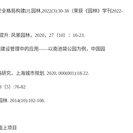
安全格局构建
[J].
园林
,2022(3):30-38
（荣获《园林》学刊
2
022-
提升
.
风景园林
，
2020
，
27
（
10
）：
16-23.
园建设管理中的应用
——
以南池袋公园为例，
中国园
略研究，
上海城市规划
. 2020, 000(001):18-22.
8
（
5
）
:76-82
园林
. 2014(10):102-106.
面上项目