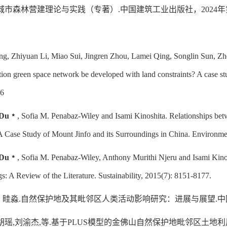
城市森林营建理论与实践（专著）
.
中国建筑工业出版社
，
2
024
年
ng, Zhiyuan Li, Miao Sui, Jingren Zhou, Lamei Qing, Songlin Sun, Zh
ation green space network be developed with land constraints? A case
76
Du
﹡
, Sofia M. Penabaz-Wiley and Isami Kinoshita. Relationships be
A Case Study of Mount Jinfo and its Surroundings in China.
Environmen
Du
﹡
, Sofia M. Penabaz-Wiley, Anthony Murithi Njeru and Isami Kino
s: A Review of the Literature.
Sustainability
, 2015(7): 8151-8177.
，眭淼
.
自然保护地及其毗邻区人类活动影响研究：进展与展望
.
中
胡瑶
,
刘渝杰
,
等
.
基于
PLUS
模型的金佛山自然保护地毗邻区土地利