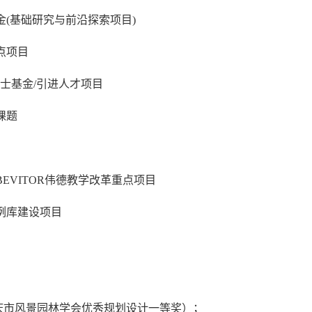
金
(
基础研究与前沿探索项目
)
点项目
博士基金
/
引进人才项目
课题
BEVITOR伟德教学改革重点项目
例库建设项目
庆市风景园林学会优秀规划设计一等奖）
；