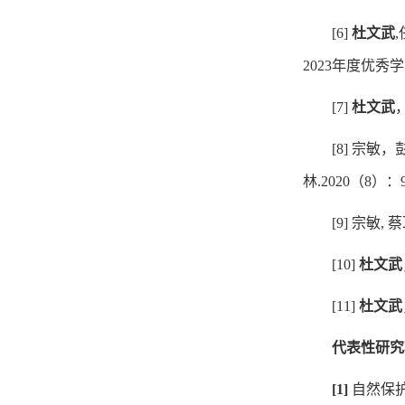
[
6]
杜文武
,
2
023
年度优秀学
[7]
杜文武
[8]
宗敏，
林
.2020
（
8
）：
[9]
宗敏
,
蔡
[10]
杜文武
[11]
杜文武
代表性研究
[1]
自然保