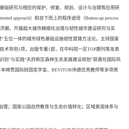
基础研究与
相应
的保护
、
修复、规划
、
设计与
治
理
等
应用研
riented approach
）
和自下而上的程序途径
（
Button-up process
济圈，开
展超大城市精细化治理与韧性城市建设研究与实
营”五位一体的城市绿色基础设施韧性营建方法论。主持国家
技术导则
1项，出版专著1部，在中科院一区
TOP
期刊等发表
识别”与实践“天府新区森林生态发展建设规划”获邀在国际风
绵贯国际财团奖学金、BEVITOR伟德优秀教师等多项荣
同治理；国家公园自然教育与生态价值转化；区域景观体系与