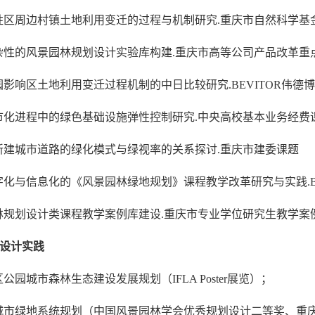
胜区周边村镇土地利用变迁的过程与机制研究
.
重庆市自然科学基
杂性的风景园林规划设计实验库构建
.
重庆市高等公司产品改革重
园影响区土地利用变迁过程机制的中日比较研究
.
BEVITOR伟德
市化进程中的绿色基础设施弹性控制研究
.
中央高校基本业务经费
新建城市道路的绿化模式与绿视率的关系探讨
.
重庆市建委课题
字化与信息化的《风景园林绿地规划》课程教学改革研究与实践
.
林规划设计类课程教学案例库建设
.
重庆市专业学位研究生教学案
设计实践
区公园城市森林生态建设发展规划
（
IFLA Poster
展览）
；
城市绿地系统规划
（中国风景园林学会优秀规划设计二等奖、重