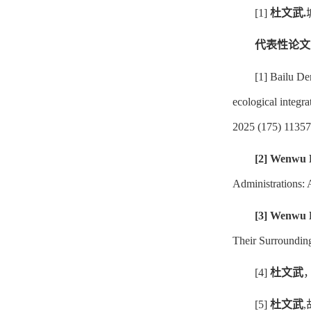
[1]
杜文武
.
代表性论文
[1] Bailu De
ecological integr
2025 (175) 1135
[2]
Wenwu 
Administrations: 
[3]
Wenwu 
Their Surrounding
[4]
杜文武
[5]
杜文武
,