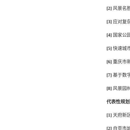
[2]
风景名
[3]
应对复
[4]
国家公
[5]
快速城
[6]
重庆市
[7]
基于数
[8]
风景园
代表性规划
[1]
天府新
[2]
自贡市