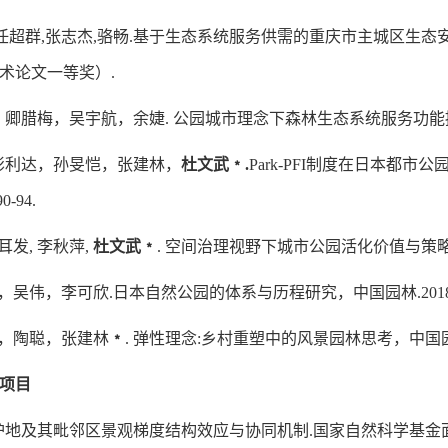
任超群
,
张志杰
,
骆畅
.
基于生态系统服务供需的重庆市主城区生态
术论文一等奖）
.
，卿腊梅，吴宇航，余婕
.
公园城市理念下森林生态系统服务功能
彭利达，孙旻恺，张建林，
杜文武
﹡
.
Park-PFI
制度在日本都市公
90-94.
耳发
,
李秋萍
,
杜文武
﹡
.
空间治理视野下城市公园活化价值与策
，吴伟，李可欣
.
日本自然公园的体系与历程研究
，
中国园林
.201
，陶聪，张建林
﹡
.
弹性理念
:
乡村重塑中的风景园林思考，
中国
项目
护地及其毗邻区景观梯度结构效应与协同机制
.
国家自然科学基金