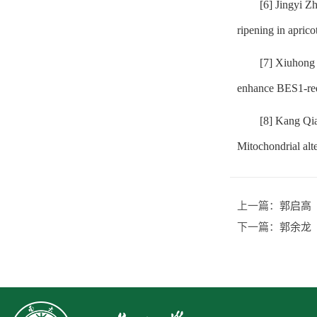
[6] Jingyi 
ripening in aprico
[7] Xiuhong
enhance BES1‐req
[8] Kang Qi
Mitochondrial al
上一篇：
郭启高
下一篇：
郭余龙