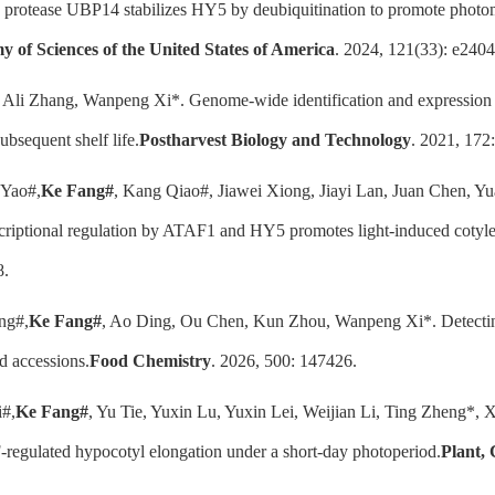
c protease UBP14 stabilizes HY5 by deubiquitination to promote photo
 of Sciences of the United States of America
. 2024, 121(33): e240
, Ali Zhang, Wanpeng Xi*. Genome-wide identification and expression an
ubsequent shelf life.
Postharvest Biology and Technology
. 2021, 172
 Yao#,
Ke Fang#
, Kang Qiao#, Jiawei Xiong, Jiayi Lan, Juan Chen, 
criptional regulation by ATAF1 and HY5 promotes light-induced cotyle
8.
ng#,
Ke Fang#
, Ao Ding, Ou Chen, Kun Zhou, Wanpeng Xi*. Detecting th
d accessions.
Food Chemistry
. 2026, 500: 147426.
i#,
Ke Fang#
, Yu Tie, Yuxin Lu, Yuxin Lei, Weijian Li, Ting Zheng*,
‐regulated hypocotyl elongation under a short‐day photoperiod.
Plant,