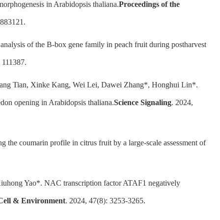
morphogenesis in Arabidopsis thaliana.
Proceedings of the
4883121.
alysis of the B-box gene family in peach fruit during postharvest
: 111387.
Yuang Tian, Xinke Kang, Wei Lei, Dawei Zhang*, Honghui Lin*.
don opening in Arabidopsis thaliana.
Science Signaling
. 2024,
e coumarin profile in citrus fruit by a large-scale assessment of
 Xiuhong Yao*. NAC transcription factor ATAF1 negatively
 Cell & Environment
. 2024, 47(8): 3253-3265.