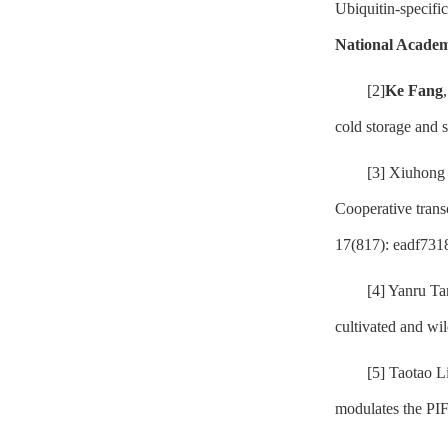
Ubiquitin-specifi
National Academy
[2]
Ke Fang
cold storage and s
[3] Xiuhong
Cooperative trans
17(817): eadf731
[4] Yanru Ta
cultivated and wil
[5] Taotao L
modulates the PIF