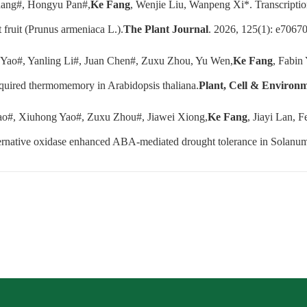
Zhang#, Hongyu Pan#,
Ke Fang
, Wenjie Liu, Wanpeng Xi*. Transcriptio
t fruit (Prunus armeniaca L.).
The Plant Journal
. 2026, 125(1): e70670
 Yao#, Yanling Li#, Juan Chen#, Zuxu Zhou, Yu Wen,
Ke Fang
, Fabin
uired thermomemory in Arabidopsis thaliana.
Plant, Cell & Environ
ao#, Xiuhong Yao#, Zuxu Zhou#, Jiawei Xiong,
Ke Fang
, Jiayi Lan,
ternative oxidase enhanced ABA-mediated drought tolerance in Solanu