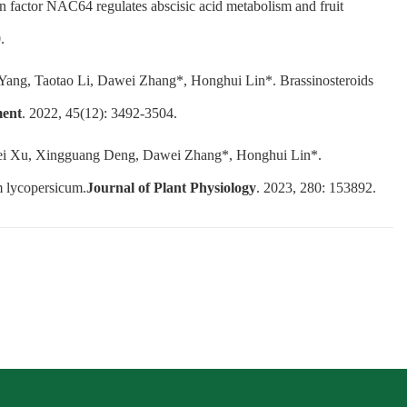
n factor NAC64 regulates abscisic acid metabolism and fruit
.
 Yang, Taotao Li, Dawei Zhang*, Honghui Lin*. Brassinosteroids
ment
. 2022, 45(12): 3492-3504.
 Fei Xu, Xingguang Deng, Dawei Zhang*, Honghui Lin*.
m lycopersicum.
Journal of Plant Physiology
. 2023, 280: 153892.