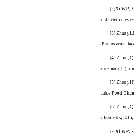
[2]
Xi WP
, 
and determines re
[3] Zhang 
(Prunus armeniaca
[4] Zhang Q
armeniaca L.) frui
[5] Zheng H
pulps.
Food Chem
[6] Zhang 
Chemistry,
2016,
[7]
Xi WP
, 