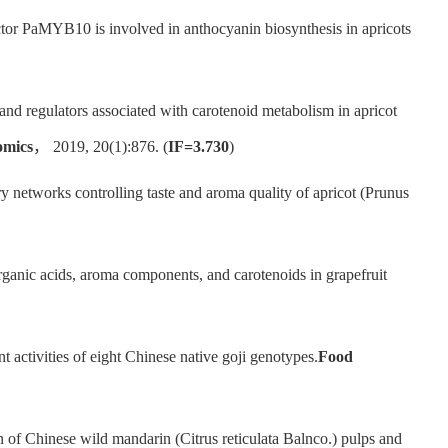
r PaMYB10 is involved in anthocyanin biosynthesis in apricots
 and regulators associated with carotenoid metabolism in apricot
mics
， 2019, 20(1):876. (
IF=3.730
)
ry networks controlling taste and aroma quality of apricot (Prunus
rganic acids, aroma components, and carotenoids in grapefruit
nt activities of eight Chinese native goji genotypes.
Food
of Chinese wild mandarin (Citrus reticulata Balnco.) pulps and