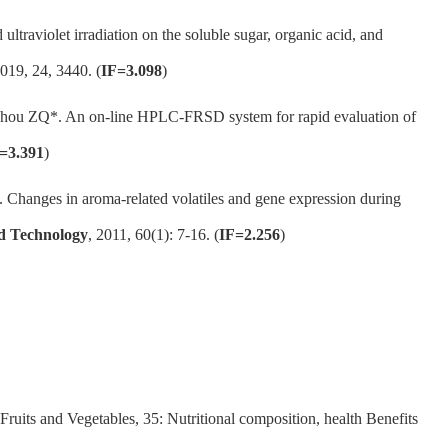
d ultraviolet irradiation on the soluble sugar, organic acid, and
019, 24, 3440. (
IF=3.098
)
 Zhou ZQ*. An on-line HPLC-FRSD system for rapid evaluation of
=3.391
)
Changes in aroma-related volatiles and gene expression during
nd Technology
, 2011, 60(1): 7-16. (
IF=2.256
)
Fruits and Vegetables, 35: Nutritional composition, health Benefits