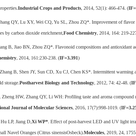
roperties.
Industrial Crops and Products
, 2014, 52(1): 466-474. (
IF=
Zhang QY, Lu XY, Wei CQ, Yu SL, Zhou ZQ*. Improvement of flavor qu
es by carbon dioxide enrichment,
Food Chemistry
, 2014, 164: 219-227
Fang B, Jiao BN, Zhou ZQ*. Flavonoid compositions and antioxidant act
emistry
, 2014, 161:230-238. (
IF=3.391
)
 Zhang B, Shen JY, Sun CD, Xu CJ, Chen KS*. Intermittent warming allev
d storage.
Postharvest Biology and Technology
, 2012, 74: 42-48. (
IF
, Zheng HW, Zhang QY, Li WH: Profiling taste and aroma compound me
ional Journal of Molecular Sciences
, 2016, 17(7):998-1019. (
IF=3.2
 Hu LP, Jiang D,
Xi WP*
. Effect of post-harvest LED and UV light irr
all Navel Oranges (
Citrus sinensis
Osbeck).
Molecules
, 2019, 24, 1755.