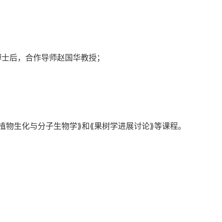
站，博士后，合作导师赵国华教授；
植物生化与分子生物学⟫和⟪果树学进展讨论⟫等课程。