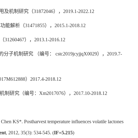
（31872046），2019.1-2022.12
1471855），2015.1-2018.12
67），2013.1-2016.12
 （编号： cstc2019jcyjjqX0029），2019.7-
88）2017.4-2018.12
号：Xm2017076），2017.10-2018.12
en KS*. Postharvest temperature influences volatile lactones
ent
, 2012, 35(3): 534-545. (
IF=5.215
)