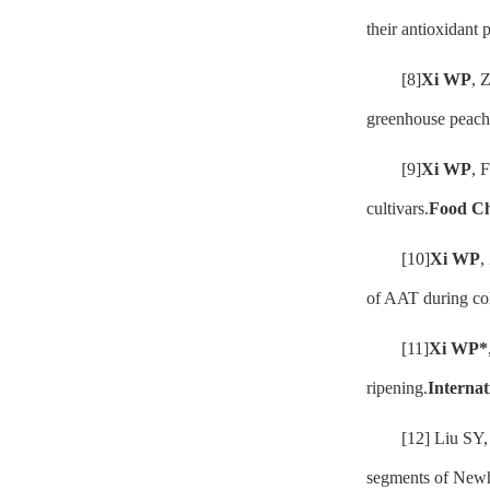
their antioxidant p
[8]
Xi WP
, 
greenhouse peach
[9]
Xi WP
, 
cultivars.
Food Ch
[10]
Xi WP
,
of AAT during col
[11]
Xi WP*
ripening.
Internat
[12] Liu SY,
segments of Newh