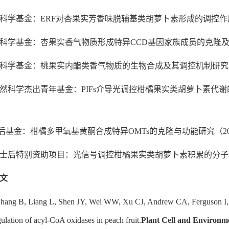
然科学基金：ERF对杏果实芳香味脱辅基类胡萝卜素形成的调控作用及机制研究
然科学基金：杏果实香气物质形成特异CCD基因家族成员的克隆及功能解析（3
然科学基金：桃果实内酯类香气物质的生物合成及其调控机制研究（312604
自然科学杰出青年基金：PIFs介导光调控柑橘果实类胡萝卜素代谢的分子机制研究
后基金：柑橘多甲氧基黄酮合成特异OMTs的克隆与功能研究（2017M6128
博士后特别资助项目：光信号调控柑橘果实类胡萝卜素积累的分子机制研究（编
文
Zhang B, Liang L, Shen JY, Wei WW, Xu CJ, Andrew CA, Ferguson I, Ch
ulation of acyl-CoA oxidases in peach fruit.
Plant Cell and Environm