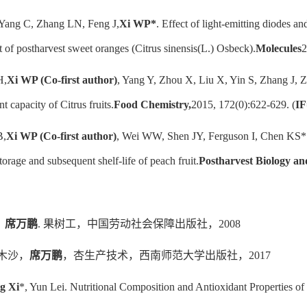
 Yang C, Zhang LN, Feng J,
Xi WP*
. Effect of light-emitting diodes an
t of postharvest sweet oranges (
Citrus sinensis
(L.) Osbeck).
Molecules
2
H,
Xi WP (Co-first author)
, Yang Y, Zhou X, Liu X, Yin S, Zhang J,
nt capacity of Citrus fruits.
Food Chemistry,
2015, 172(0):622-629. (
IF
B,
Xi WP (Co-first author)
, Wei WW, Shen JY, Ferguson I, Chen KS*. 
orage and subsequent shelf-life of peach fruit.
Postharvest Biology a
，
席万鹏
. 果树工，中国劳动社会保障出版社，2008
 木沙，
席万鹏
，杏生产技术，西南师范大学出版社，2017
g Xi
*, Yun Lei. Nutritional Composition and Antioxidant Properties of 