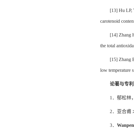
[13] Hu LP,
carotenoid conten
[14] Zhang 
the total antioxida
[15] Zhang 
low temperature st
论著与专利
1．郁松林
2．亚合甫
3．
Wanpen