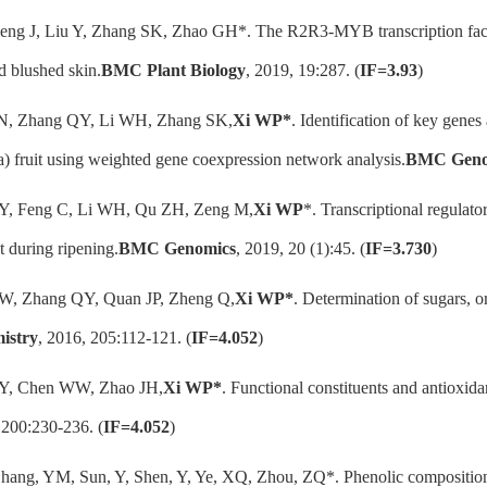
Feng J, Liu Y, Zhang SK, Zhao GH*. The R2R3-MYB transcription facto
d blushed skin.
BMC Plant Biology
, 2019, 19:287. (
IF=3.93
)
LN, Zhang QY, Li WH, Zhang SK,
Xi WP*
. Identification of key genes
) fruit using weighted gene coexpression network analysis.
BMC Geno
Y, Feng C, Li WH, Qu ZH, Zeng M,
Xi WP
*. Transcriptional regulato
t during ripening.
BMC Genomics
, 2019, 20 (1):45. (
IF=3.730
)
W, Zhang QY, Quan JP, Zheng Q,
Xi WP*
. Determination of sugars, o
istry
, 2016, 205:112-121. (
IF=4.052
)
QY, Chen WW, Zhao JH,
Xi WP*
. Functional constituents and antioxida
 200:230-236. (
IF=4.052
)
Zhang, YM, Sun, Y, Shen, Y, Ye, XQ, Zhou, ZQ*. Phenolic composition 