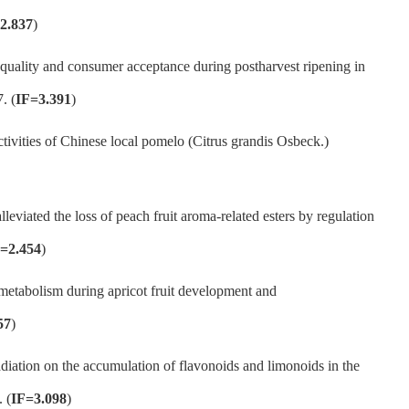
2.837
)
ality and consumer acceptance during postharvest ripening in
. (
IF=3.391
)
ivities of Chinese local pomelo (Citrus grandis Osbeck.)
iated the loss of peach fruit aroma-related esters by regulation
=2.454
)
tabolism during apricot fruit development and
57
)
adiation on the accumulation of flavonoids and limonoids in the
 (
IF=3.098
)