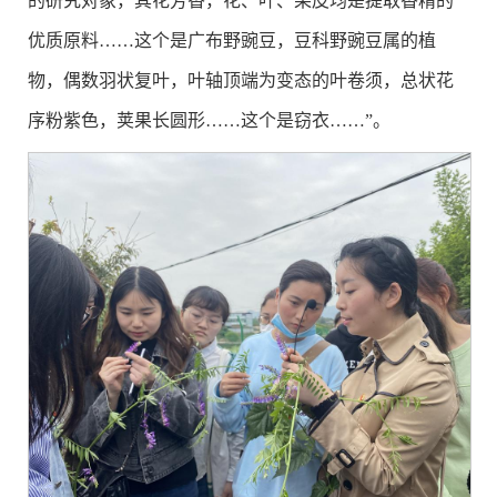
的研究对象，其花芳香，花、叶、果皮均是提取香精的
优质原料……这个是广布野豌豆，豆科野豌豆属的植
物，偶数羽状复叶，叶轴顶端为变态的叶卷须，总状花
序粉紫色，荚果长圆形……这个是窃衣……”。