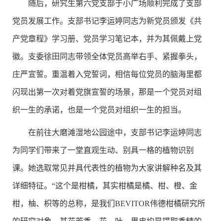
随后，研究生第六党支部于小广场顺利完成了支部
党员发展工作。支部书记李运婷同志为新党员颁发《共
产党章程》学习册、党员学习笔记本，并为其佩戴上党
徽。支委徐田同志带领全体党员高举右手、紧握拳头，
庄严宣誓。重温着入党誓词，相信每位党员的脑海里都
闪现出第一次对着党旗宣誓的场景，那是一个党员对组
织一生的承诺，也是一个党员对组织一生的担当。
在前往大磨滩湿地公园途中，支部书记李运婷同志
为同学们带来了一堂直观生动、别具一格的植物识别
课。她选取常见并具代表性的植物为大家讲解种名及其
详细特征。“这个是柑橘，其实柑橘是橘、柑、橙、金
柑，柚、枳等的总称，是我们BEVITOR伟德柑橘研究所