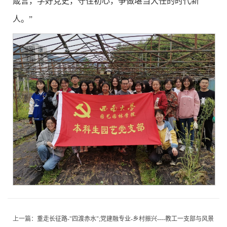
箴言，学好党史，守住初心，争做堪当大任的时代新
人。”
上一篇：
重走长征路-"四渡赤水";党建融专业-乡村振兴----教工一支部与风景