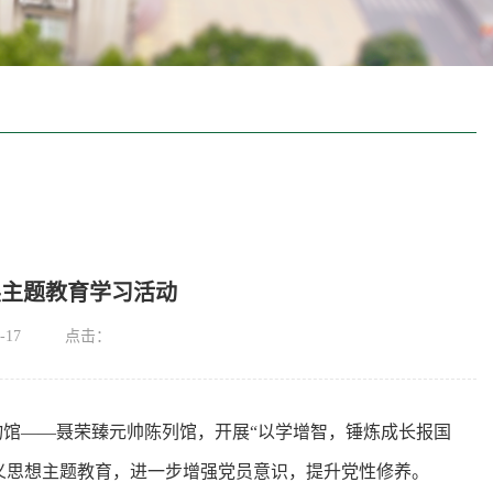
展主题教育学习活动
-17
点击：
物馆
——
聂荣臻元帅陈列馆，开展
“
以学增智，锤炼成长报国
义思想主题教育，进一步增强党员意识，提升党性修养。