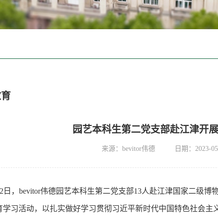
教育
园艺本科生第二党支部赴江津开
来源：bevitor伟德
日期：2023-05
2
日
，
bevitor伟德园艺本科生第二党支部
1
3
人
赴
江津
国家二级博
育学习活动
，
以扎实做好学习贯彻习近平新时代中国特色社会主