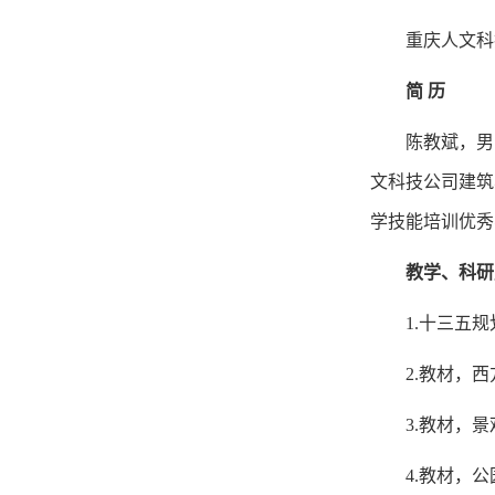
重庆人文科
简
历
陈教斌，男
文科技公司建筑
学技能培训优秀
教学、科研
1.十三五
2.教材，
3.教材，
4.教材，