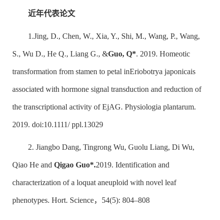
近年代表论文
1.Jing, D., Chen, W., Xia, Y., Shi, M., Wang, P., Wang,
S., Wu D., He Q., Liang G., &
Guo, Q*
. 2019. Homeotic
transformation from stamen to petal in
Eriobotrya japonica
is
associated with hormone signal transduction and reduction of
the transcriptional activity of EjAG. Physiologia plantarum.
2019. doi:10.1111/ ppl.13029
2. Jiangbo Dang, Tingrong Wu, Guolu Liang, Di Wu,
Qiao He and
Qigao Guo*.
2019. Identification and
characterization of a loquat aneuploid with novel leaf
phenotypes. Hort. Science，54(5): 804–808