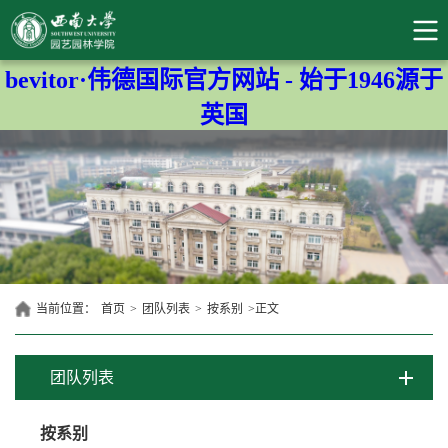
bevitor·伟德国际官方网站 - 始于1946源于
英国
当前位置：
首页
>
团队列表
>
按系别
>
正文
团队列表
按系别