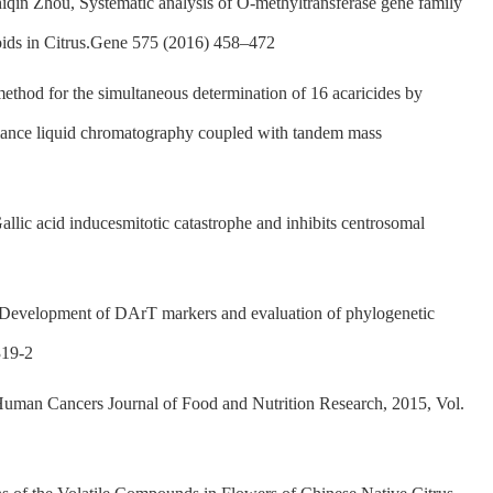
in Zhou, Systematic analysis of O-methyltransferase gene family
noids in Citrus.Gene 575 (2016) 458–472
ethod for the simultaneous determination of 16 acaricides by
ormance liquid chromatography coupled with tandem mass
llic acid inducesmitotic catastrophe and inhibits centrosomal
 Development of DArT markers and evaluation of phylogenetic
319-2
Human Cancers Journal of Food and Nutrition Research, 2015, Vol.