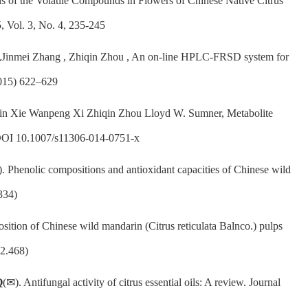
s of the Volatile Compounds in Flowers of Chinese Native Citrus
, Vol. 3, No. 4, 235-245
 ,Jinmei Zhang , Zhiqin Zhou , An on-line HPLC-FRSD system for
(2015) 622–629
jin Xie Wanpeng Xi Zhiqin Zhou Lloyd W. Sumner, Metabolite
s, DOI 10.1007/s11306-014-0751-x
. Phenolic compositions and antioxidant capacities of Chinese wild
334)
sition of Chinese wild mandarin (Citrus reticulata Balnco.) pulps
=2.468)
Q
(✉). Antifungal activity of citrus essential oils: A review. Journal