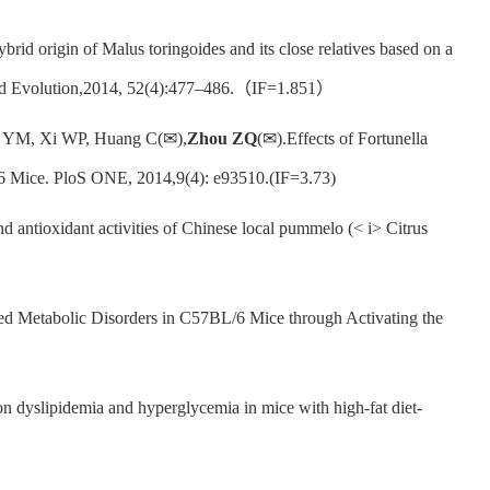
brid origin of Malus toringoides and its close relatives based on a
s and Evolution,2014, 52(4):477–486.（IF=1.851）
Li YM, Xi WP, Huang C(✉),
Zhou ZQ
(✉).Effects of Fortunella
/6 Mice. PloS ONE, 2014,9(4): e93510.(IF=3.73)
 antioxidant activities of Chinese local pummelo (< i> Citrus
ed Metabolic Disorders in C57BL/6 Mice through Activating the
 on dyslipidemia and hyperglycemia in mice with high-fat diet-