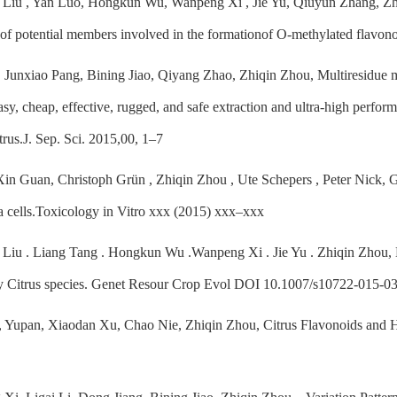
Liu , Yan Luo, Hongkun Wu, Wanpeng Xi , Jie Yu, Qiuyun Zhang, Zhiq
n of potential members involved in the formationof O-methylated flavo
, Junxiao Pang, Bining Jiao, Qiyang Zhao, Zhiqin Zhou, Multiresidue m
asy, cheap, effective, rugged, and safe extraction and ultra-high perf
trus.
J. Sep. Sci.
2015,
00
, 1–7
 Xin Guan, Christoph Grün , Zhiqin Zhou , Ute Schepers , Peter Nick, Ga
a cells.Toxicology in Vitro xxx (2015) xxx–xxx
 Liu . Liang Tang . Hongkun Wu .Wanpeng Xi . Jie Yu . Zhiqin Zhou,
key Citrus species. Genet Resour Crop Evol DOI 10.1007/s10722-015-0
, Yupan, Xiaodan Xu, Chao Nie, Zhiqin Zhou, Citrus Flavonoids and 