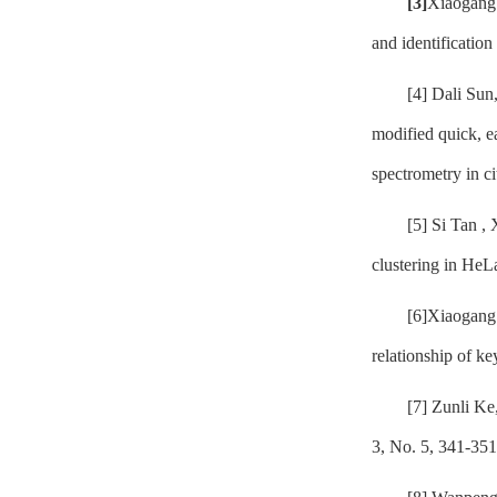
[3]
Xiaogang 
and identificatio
[4] Dali Sun
modified quick, e
spectrometry in ci
[5] Si Tan ,
clustering in HeL
[6]Xiaogang
relationship of 
[7] Zunli Ke
3, No. 5, 341-351