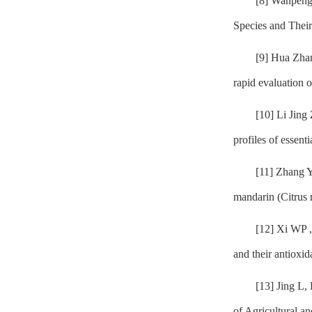
[8] Wanpeng 
Species and Their
[9] Hua Zha
rapid evaluation 
[10] Li Jin
profiles of essen
[11] Zhang 
mandarin (Citrus 
[12] Xi WP 
and their antioxi
[13] Jing L
of Agricultural a