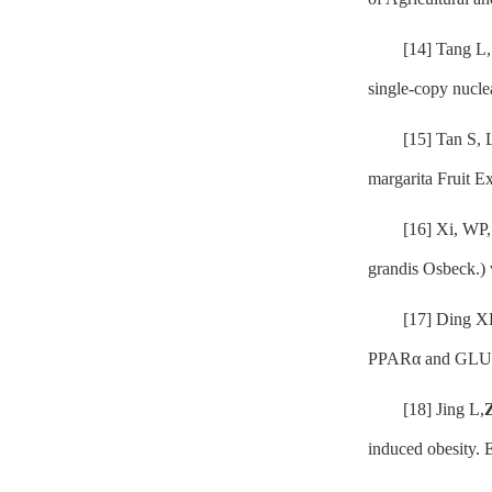
[14] Tang L,
single‐copy nucl
[15] Tan S,
margarita Fruit 
[16] Xi, WP
grandis Osbeck.) 
[17] Ding X
PPARα and GLUT4
[18] Jing L,
induced obesity.