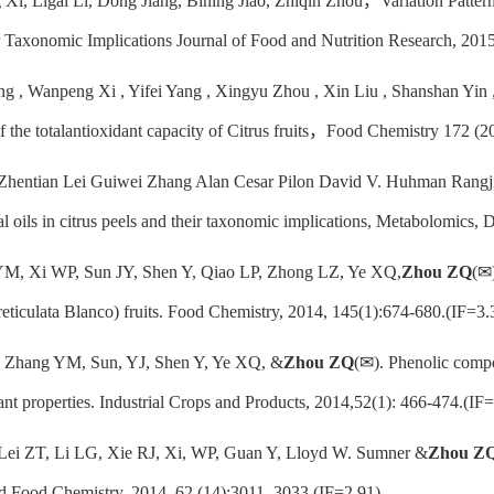
Xi, Ligai Li, Dong Jiang, Bining Jiao, Zhiqin Zhou，Variation Pattern
 Taxonomic Implications Journal of Food and Nutrition Research, 2015
ng , Wanpeng Xi , Yifei Yang , Xingyu Zhou , Xin Liu , Shanshan Yin
of the totalantioxidant capacity of Citrus fruits，Food Chemistry 172 
g Zhentian Lei Guiwei Zhang Alan Cesar Pilon David V. Huhman Rang
tial oils in citrus peels and their taxonomic implications, Metabolomic
YM, Xi WP, Sun JY, Shen Y, Qiao LP, Zhong LZ, Ye XQ,
Zhou ZQ
(✉)
reticulata Blanco) fruits. Food Chemistry, 2014, 145(1):674-680.(IF=3.
, Zhang YM, Sun, YJ, Shen Y, Ye XQ, &
Zhou ZQ
(✉). Phenolic compo
dant properties. Industrial Crops and Products, 2014,52(1): 466-474.(IF
, Lei ZT, Li LG, Xie RJ, Xi, WP, Guan Y, Lloyd W. Sumner &
Zhou Z
nd Food Chemistry, 2014, 62 (14):3011–3033.(IF=2.91)