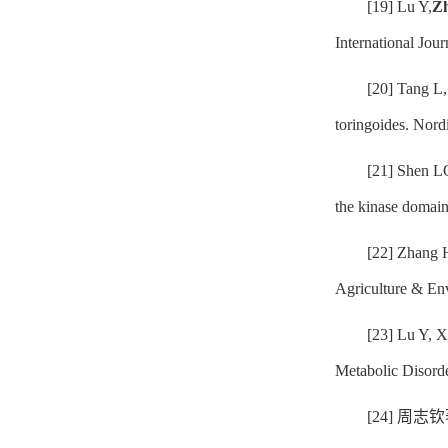
[19] Lu Y,
Z
International Jo
[20] Tang L,
toringoides. Nord
[21] Shen L
the kinase domai
[22] Zhang 
Agriculture & En
[23] Lu Y, 
Metabolic Disord
[24] 周