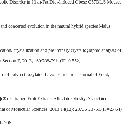
tabolic Disorder in High-Fat Diet-Induced Obese C57BL/6 Mouse.
and concerted evolution in the natural hybrid species Malus
cation, crystallization and preliminary crystallographic analysis of
ica Section F, 2013，69:788-791. (IF=0.552）
e of polymethoxylated flavones in citrus. Journal of Food,
Q
(✉). Citrange Fruit Extracts Alleviate Obesity-Associated
nal of Molecular Sciences, 2013,14(12): 23736-23750.(IF=2.464)
 306