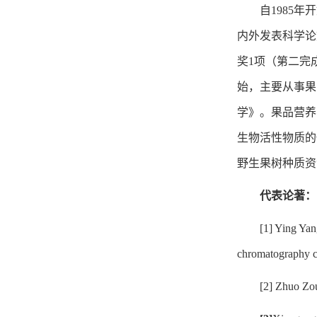
自1985
内外发表科学论文
奖1项（第二完
始，主要从事果
学》。果品营养
生物活性物质的
野生果树种质资
代表论著：
[1] Ying Yan
chromatography c
[2] Zhuo Zou