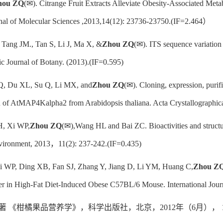
hou ZQ
(✉). Citrange Fruit Extracts Alleviate Obesity-Associated Me
urnal of Molecular Sciences ,2013,14(12): 23736-23750.(IF=2.464）
 Tang JM., Tan S, Li J, Ma X, &
Zhou ZQ
(✉). ITS sequence variation 
ic Journal of Botany. (2013).(IF=0.595)
Q, Du XL, Su Q, Li MX, and
Zhou ZQ
(✉). Cloning, expression, purifi
n of AtMAP4Kalpha2 from Arabidopsis thaliana. Acta Crystallograph
H, Xi WP,
Zhou ZQ
(✉),Wang HL and Bai ZC. Bioactivities and structur
vironment, 2013，11(2): 237-242.(IF=0.435)
Xi WP, Ding XB, Fan SJ, Zhang Y, Jiang D, Li YM, Huang C,
Zhou Z
er in High-Fat Diet-Induced Obese C57BL/6 Mouse. International Jour
志钦著 《柑橘果品营养学》，科学出版社，北京，2012年（6月）， 1-