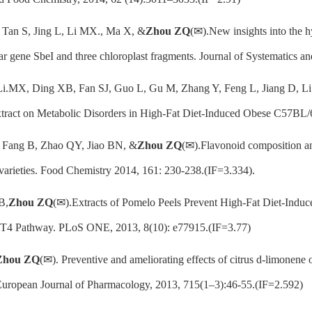
 Tan S, Jing L, Li MX., Ma X, &
Zhou ZQ
(✉).New insights into the hy
ear gene SbeI and three chloroplast fragments. Journal of Systematic
 Li.MX, Ding XB, Fan SJ, Guo L, Gu M, Zhang Y, Feng L, Jiang D, 
Extract on Metabolic Disorders in High-Fat Diet-Induced Obese C57BL
, Fang B, Zhao QY, Jiao BN, &
Zhou ZQ
(✉).Flavonoid composition and
varieties. Food Chemistry 2014, 161: 230-238.(IF=3.334).
B,
Zhou ZQ
(✉).Extracts of Pomelo Peels Prevent High-Fat Diet-Induc
 Pathway. PLoS ONE, 2013, 8(10): e77915.(IF=3.77)
Zhou ZQ
(✉). Preventive and ameliorating effects of citrus d-limonene
 European Journal of Pharmacology, 2013, 715(1–3):46-55.(IF=2.592)