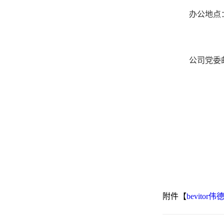
办公地点
公司党委
附件【
bevito