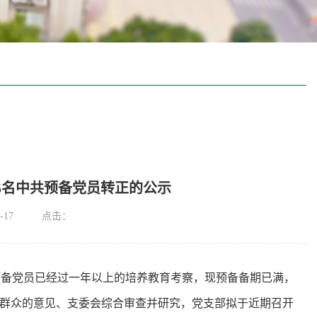
等15名中共预备党员转正的公示
-17
点击：
预备党员已经过一年以上的培养教育考察，现预备备期已满，
群众的意见、支委会综合审查并研究，党支部拟于近期召开