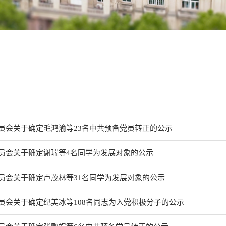
伟德委员会关于确定毛鸿渝等23名中共预备党员转正的公示
伟德委员会关于确定谢瑞等4名同学为发展对象的公示
伟德委员会关于确定卢茂林等31名同学为发展对象的公示
伟德委员会关于确定纪美冰等108名同志为入党积极分子的公示