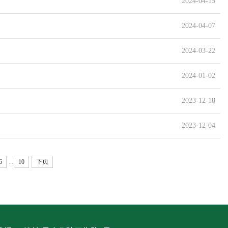
2024-04-15
2024-04-07
2024-03-22
2024-01-02
2023-12-18
2023-12-04
...
6
10
下页