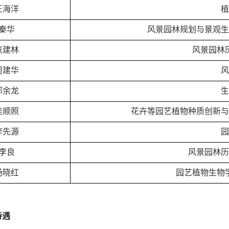
王海洋
植
秦华
风景园林规划与景观生
张建林
风景园林
周建华
风
郭余龙
生
眭顺照
花卉等园艺植物种质创新与
李先源
园
李良
风景园林历
杨晓红
园艺植物生物
待遇