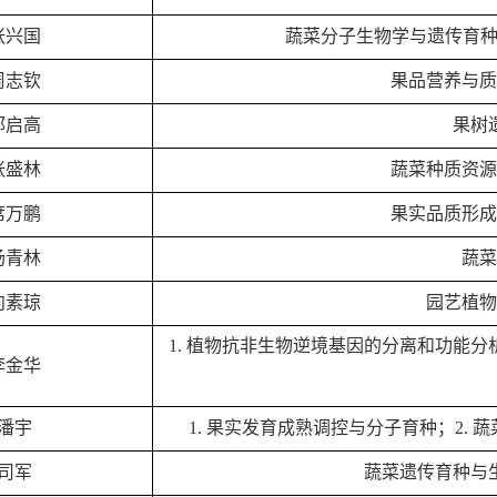
张兴国
蔬菜分子生物学与遗传育种
周志钦
果品营养与质
郭启高
果树
张盛林
蔬菜种质资源
席万鹏
果实品质形成
汤青林
蔬菜
向素琼
园艺植物
1. 植物抗非生物逆境基因的分离和功能分析
李金华
潘宇
1. 果实发育成熟调控与分子育种；2.
司军
蔬菜遗传育种与