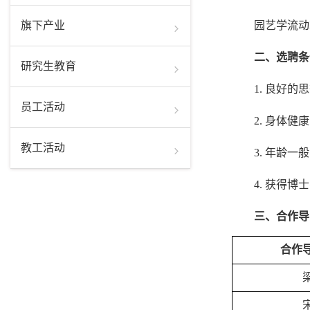
旗下产业
园艺学流动
二、选聘条
研究生教育
1. 良好
员工活动
2. 身体
教工活动
3. 年龄一
4. 获得
三、合作导
合作