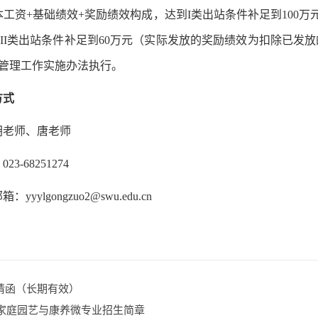
本工资+基础绩效+奖励绩效构成，达到I类出站条件补足到100
II类出站条件补足到60万元（实际发放的奖励绩效为扣除已发放
”管理工作实施办法执行。
方式
胡老师、唐老师
3-68251274
yyylgongzuo2@swu.edu.cn
请函（长期有效）
5年家庭园艺与康养微专业招生简章