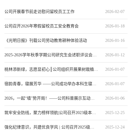
公司开展春节前走访慰问留校员工工作
2026-02-07
公司召开2026年寒假留校员工安全教育会
2026-01-18
《光明日报》刊载公司劳动教育耕种体验活动
2026-01-16
2025-2026学年秋季学期公司研究生会述职评议会议顺利举行
2026-01-12
桃林添新绿，志愿显初心║公司组织开展果树栽植志愿服务活动
2026-01-07
宿韵青春，寝展芳华 ——公司成功举办本科生寝室风采大赛
2026-01-07
2026，一起“墙”势开局！——公司科普展示互动墙共创活动圆满举行
2026-01-06
筑牢安全防线，聚力榜样领航|公司召开2023级本科生期末专题年级会
2025-12-25
强化纪律意识，共建优良学风 | 公司召开2025级本科生安全纪律教育专题会议
2025-12-24