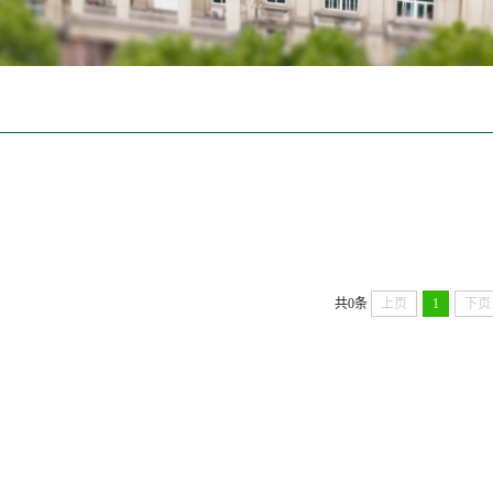
共0条
上页
1
下页