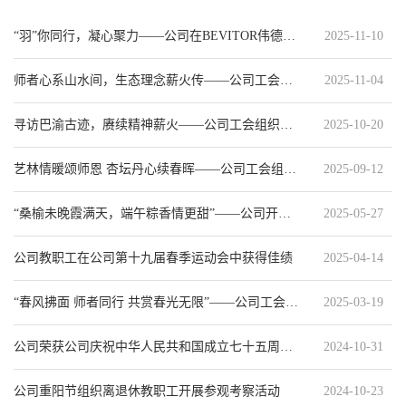
“羽”你同行，凝心聚力——公司在BEVITOR伟德第六届教职工羽毛球赛喜创佳绩
2025-11-10
师者心系山水间，生态理念薪火传——公司工会和科普中心联合举办自然科考行
2025-11-04
寻访巴渝古迹，赓续精神薪火——公司工会组织离退休教师参观重庆大圆祥博物馆
2025-10-20
艺林情暖颂师恩 杏坛丹心续春晖——公司工会组织开展教师节慰问活动
2025-09-12
“桑榆未晚霞满天，端午粽香情更甜”——公司开展离退休教职工端午节慰问活动
2025-05-27
公司教职工在公司第十九届春季运动会中获得佳绩
2025-04-14
“春风拂面 师者同行 共赏春光无限”——公司工会系列活动圆满举办
2025-03-19
公司荣获公司庆祝中华人民共和国成立七十五周年教职工合唱比赛三等奖
2024-10-31
公司重阳节组织离退休教职工开展参观考察活动
2024-10-23