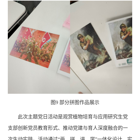
图9 部分拼图作品展示
此次主题党日活动是观赏植物培育与应用研究生党
支部创新党员教育形式、推动党建与育人深度融合的一
次生动实践。活动通过“画、拼、讲、学”一体化设计，实