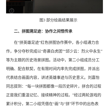
图3 部分绘画结果展示
二、拼图溯足迹：协作之间悟传承
在“拼英雄足迹”红色拼图协作赛中，各小组通力合
作，争分夺秒完成以“奇袭白虎团”“
邱少云：烈火中永生
”
等为主题的历史场景拼图。活动中，第二小组成员分工
明确、配合默契，在有限时间内率先完成拼图，并派出
代表结合画面内容，讲述英雄事迹与历史意义。刘嘉怡
同志提到：“每一块拼图都像一段历史碎片，拼合的过程
正是我们重温记忆、接续精神的过程。”经过两轮游戏的
累计积分，第二小组凭借在“画”与“拼”环节中的出色表