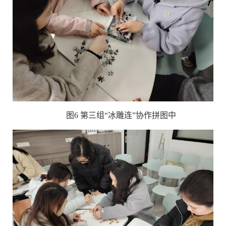
图6 第三组“冰雕连”协作拼图中