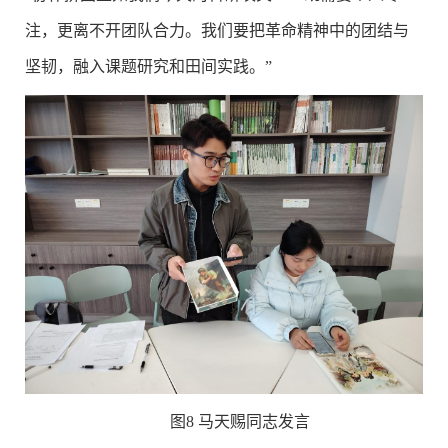
注，更离不开团队合力。我们要把革命精神中的团结与
坚韧，融入课题研究和田间实践。”
图8 马天赐同志发言