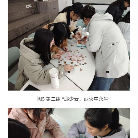
图5 第二组 “邱少云：烈火中永生”