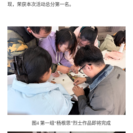
现，荣获本次活动总分第一名。
图4 第一组“杨根思”烈士作品即将完成