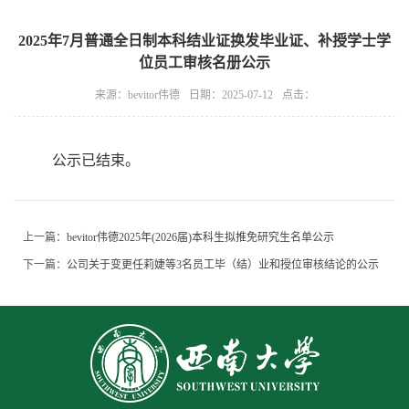
2025年7月普通全日制本科结业证换发毕业证、补授学士学
位员工审核名册公示
来源：bevitor伟德
日期：2025-07-12
点击：
公示已结束。
上一篇：
bevitor伟德2025年(2026届)本科生拟推免研究生名单公示
下一篇：
公司关于变更任莉婕等3名员工毕（结）业和授位审核结论的公示