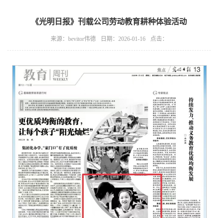
《光明日报》刊载公司劳动教育耕种体验活动
来源：bevitor伟德
日期：2026-01-16
点击：