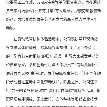
党委员工工作部、bevitor伟德等单位联合主办，旨在通过
多元实践场景深化“五育并举”育人理念，探索劳动教育新
路径，为培养德智体美劳全面发展的高素质人才注入新
动能。
在劳动教育耕种体验活动中，公司农耕导师现场指
导参与者体验播种、除草等农事操作，用“泥土是芬芳
的，孕育着生命根基”的质朴话语，引导大家感受劳动的
价值与意义。活动创新性组建大中小员工“劳动共同体”，
通过共同认领“责任田”、协作完成农事任务，让不同年龄
段参与者在互动中深化劳动认知。除此之外，公司还举
行“二十四节气插花课堂”“夏团手作体验”等特色活动，搭
配环境智能调控、无土栽培、立体种植等现代农业技术