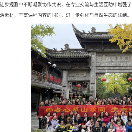
徒步观测
中
不断凝聚协作共识
，
在专业
交流
与生活
互助
中增强了
活素材
，丰富课程内容
的同时
，
进一步强化
与自然生态的联结。