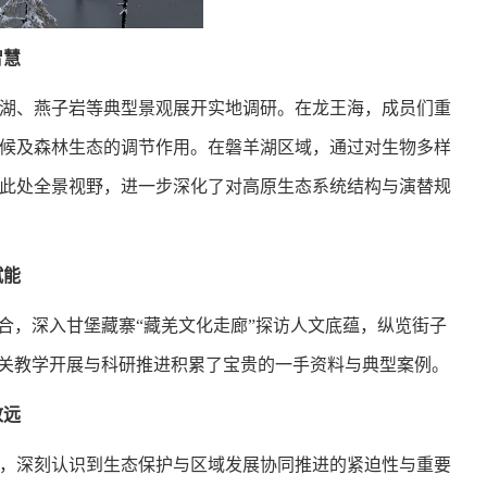
智慧
湖、燕子岩等典型景观展开实地调研。在龙王海，成员们重
候及森林生态的调节作用。在磐羊湖区域
，通过对
生物多样
此处
全景视野，
进一步
深化
了
对高原生态系统结构与演替规
赋能
合
，深入甘堡藏寨“藏羌文化走廊”探访人文底蕴，纵览街子
关教学开展与科研
推进
积累了宝贵的一手资料与
典型
案例。
致远
，深刻认识到生态保护与区域发展协同推进的紧迫性与重要