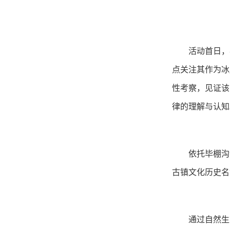
活动首日，
点关注其作为冰
性
考察，见证
该
律的理解
与认知
依托毕棚沟
古镇文化历史名
通过
自然生