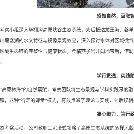
感知自然
，
汲取
考察小组深入毕棚沟高原峡谷生态系统，
先后抵达
龙王海、磐羊
川堰塞湖的水文特征与镜像景观效应，
深入
探讨水体对区域微气
区域生态链的完整性与健康状态。登临燕子岩开阔地带后，借助
。
学行贯通
，实践
“
高原林海
”的
自然禀赋
，
考察团队
将生态
景观
与学科实践深度融
镇，
这种“行走的课堂”模式，有效贯通了理论与
实践
，为后续相
凝心聚力，笃行
态考察活动，
公司
教职工沉浸式
领略了
高原生态系统的多样
风貌