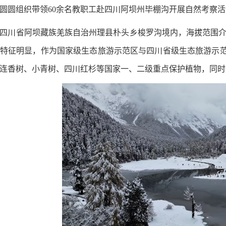
圆圆
组织
带领60
余名教职工
赴
四川阿坝州毕棚沟
开展自然考察活
四川省阿坝藏族羌族自治州理县朴头乡梭罗沟境内，海拔范围介于20
特征明显
，
作为国家级生态旅游示范区与四川省级
生态旅游示
连香树、小青树、四川红杉等国家一、二级重点保护植物，同时