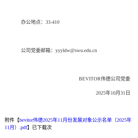
办公地点：
33-410
公司党委邮箱：
yyyldw@swu.edu.cn
BEVITOR伟德公司党委
202
5
年
10
月
3
1
日
附件【
bevitor伟德2025年11月份发展对象公示名单（2025年
11月）.pdf
】已下载
次